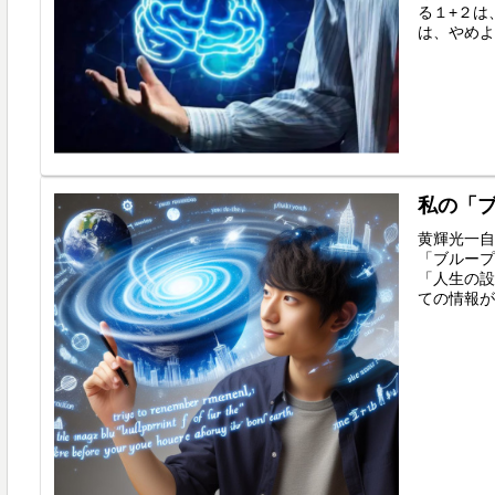
る１+２は
は、やめよ
私の「
黄輝光一自
「ブループ
「人生の設
ての情報が