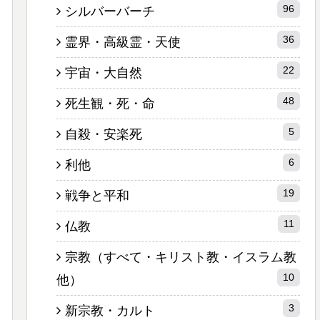
96
シルバーバーチ
36
霊界・高級霊・天使
22
宇宙・大自然
48
死生観・死・命
5
自殺・安楽死
6
利他
19
戦争と平和
11
仏教
宗教（すべて・キリスト教・イスラム教
10
他）
3
新宗教・カルト