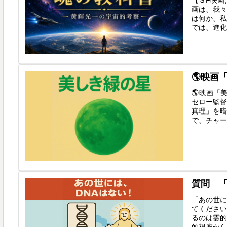
画は、我々
は何か、私
では、進化
🌎映画
🌎映画「
セロー監督
真理」を暗
で、チャー
質問 「
「あの世に
てください
るのは霊的
的視座から「