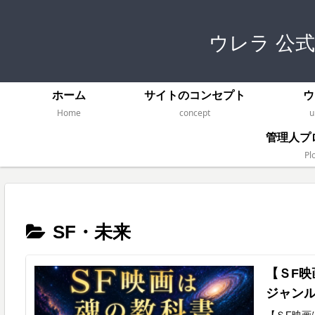
ウレラ 公
ホーム
サイトのコンセプト
ウ
Home
concept
u
管理人プ
Plo
SF・未来
【ＳF映
ジャンル
【ＳF映画