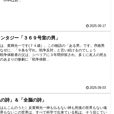
2025.09.17
ァンタジー「３６９号室の男」
は、黄輝光一です(７４歳）。この物語の「ある男」です。序曲男
なぜに、「９条を守れ。戦争反対」と言い続けるのでしょう
戦争体験者の父は、シベリアに３年間抑留され、多くに友人の死を
のあまりの惨劇に「戦争体験...
2025.09.03
魂の詩」＆「全脳の詩」
はんこんのうた）反黄輝光一神も仏もない神も死後の世界もない魂
界もないこの世界は、すべて科学で出来ている私は、そう信じてい