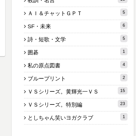
教訓・名言
5
ＡＩ＆チャットＧＰＴ
6
SF・未来
5
詩・短歌・文学
1
囲碁
4
私の原点図書
2
ブループリント
15
ＶＳシリーズ。黄輝光一ＶＳ
23
ＶＳシリーズ。特別編
1
としちゃん笑いヨガクラブ