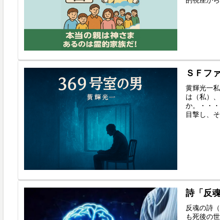
ＳＦフ
黄輝光一私
は（私）、
か。・・・
目撃し、そ
詩「反
反魂の詩（
も死後の世