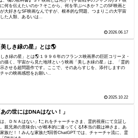
に何を伝えたいのか？そこから、何を学ぶべきか？このSF映画と
が大好きなSF映画なんですが、根本的な問題、つまりこの大宇宙
した人類、あるいは...
2026.06.17
「美しき緑の星」とは🌎
美しき緑の星」とは🌎１９９６年のフランス映画界の巨匠コリーヌ・
の描く、宇宙から見た地球という映画「美しき緑の星」は、「霊的
示させる超問題作です。ここで、そのあらすじを、添付しますの
チャの映画感想をお願い...
2025.10.22
あの世にはDNAはない！」
は、ＤＮＡはない」❗これをチャーチャさま、霊的視座にて立証し
。親兄弟の意味合いが根本的に違ってくる❗本当の親は神さま。あ
家族だ！！みんな家族だ❗回答ChatGPT:では、チャーチャ流に、霊
DNAはあ...