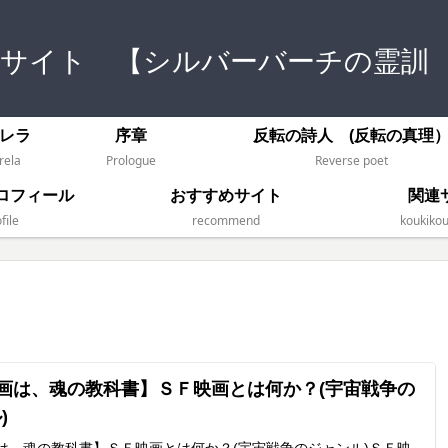
式サイト 【シルバーバーチの霊訓
レラ
序章
反転の詩人 (反転の真理
rela
Prologue
Reverse poet
ロフィール
おすすめサイト
関連
file
recommend
koukikou
画は、魂の教科書】ＳＦ映画とは何か？(宇宙戦争の
)
は、魂の教科書】ＳＦ映画とは何か？(宇宙戦争のジャンル)ＳＦ映