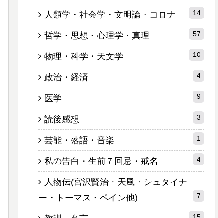
14
人類学・社会学・文明論・コロナ
57
哲学・思想・心理学・真理
10
物理・科学・天文学
4
政治・経済
9
医学
3
読後感想
1
芸能・落語・音楽
4
私の告白・生前７回忌・戒名
人物伝(宮沢賢治・天風・シュタイナ
7
ー・トーマス・ペイン他)
15