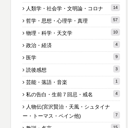
14
人類学・社会学・文明論・コロナ
57
哲学・思想・心理学・真理
10
物理・科学・天文学
4
政治・経済
9
医学
3
読後感想
1
芸能・落語・音楽
4
私の告白・生前７回忌・戒名
人物伝(宮沢賢治・天風・シュタイナ
7
ー・トーマス・ペイン他)
15