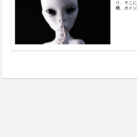
り、そこに
機、ボイジ