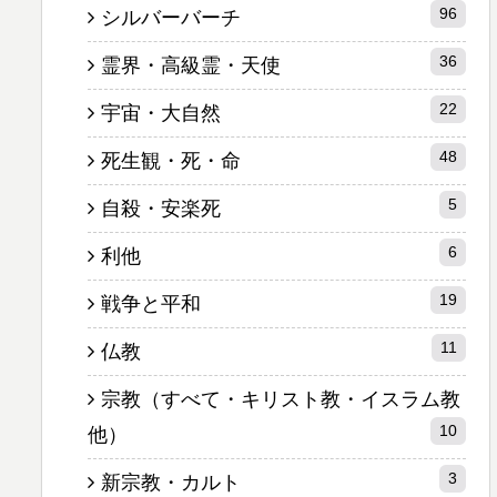
96
シルバーバーチ
36
霊界・高級霊・天使
22
宇宙・大自然
48
死生観・死・命
5
自殺・安楽死
6
利他
19
戦争と平和
11
仏教
宗教（すべて・キリスト教・イスラム教
10
他）
3
新宗教・カルト