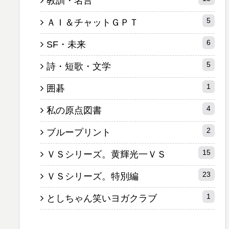
教訓・名言
5
ＡＩ＆チャットＧＰＴ
6
SF・未来
5
詩・短歌・文学
1
囲碁
4
私の原点図書
2
ブループリント
15
ＶＳシリーズ。黄輝光一ＶＳ
23
ＶＳシリーズ。特別編
1
としちゃん笑いヨガクラブ