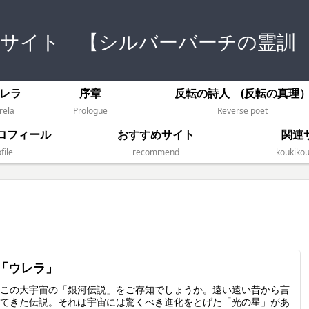
式サイト 【シルバーバーチの霊訓
レラ
序章
反転の詩人 (反転の真理
rela
Prologue
Reverse poet
ロフィール
おすすめサイト
関連
file
recommend
koukikou
 「ウレラ」
この大宇宙の「銀河伝説」をご存知でしょうか。遠い遠い昔から言
てきた伝説。それは宇宙には驚くべき進化をとげた「光の星」があ