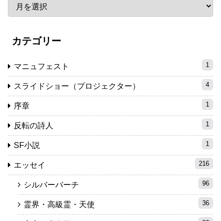
カテゴリー
1
マニュフェスト
4
スライドショー（プロジェクター）
1
序章
1
反転の詩人
1
SF小説
216
エッセイ
96
シルバーバーチ
36
霊界・高級霊・天使