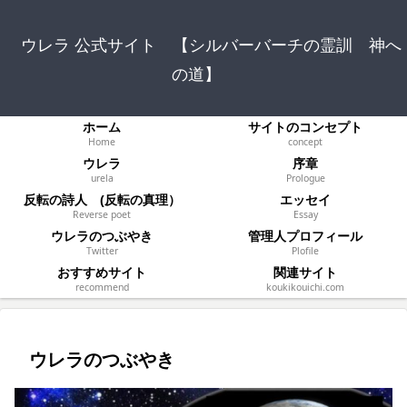
ウレラ 公式サイト 【シルバーバーチの霊訓 神へ
の道】
ホーム
サイトのコンセプト
Home
concept
ウレラ
序章
urela
Prologue
反転の詩人 (反転の真理）
エッセイ
Reverse poet
Essay
ウレラのつぶやき
管理人プロフィール
Twitter
Plofile
おすすめサイト
関連サイト
recommend
koukikouichi.com
ウレラのつぶやき