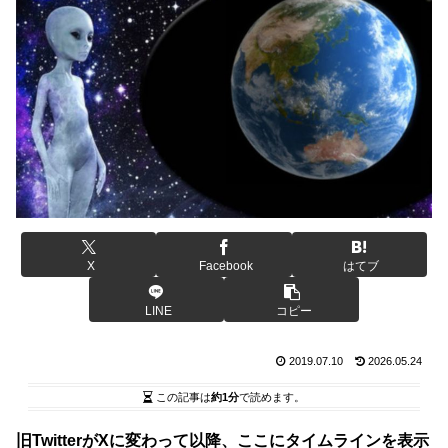
X
Facebook
はてブ
LINE
コピー
2019.07.10
2026.05.24
この記事は
約1分
で読めます。
旧TwitterがXに変わって以降、ここにタイムラインを表示