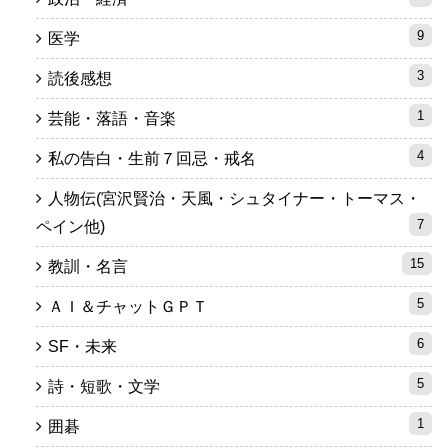
9
医学
3
読後感想
1
芸能・落語・音楽
4
私の告白・生前７回忌・戒名
人物伝(宮沢賢治・天風・シュタイナー・トーマス・
7
ペイン他)
15
教訓・名言
5
ＡＩ＆チャットＧＰＴ
6
SF・未来
5
詩・短歌・文学
1
囲碁