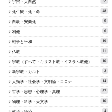
22
宇宙・大自然
48
死生観・死・命
5
自殺・安楽死
6
利他
19
戦争と平和
11
仏教
10
宗教（すべて・キリスト教・イスラム教他）
3
新宗教・カルト
14
人類学・社会学・文明論・コロナ
57
哲学・思想・心理学・真理
10
物理・科学・天文学
4
政治・経済