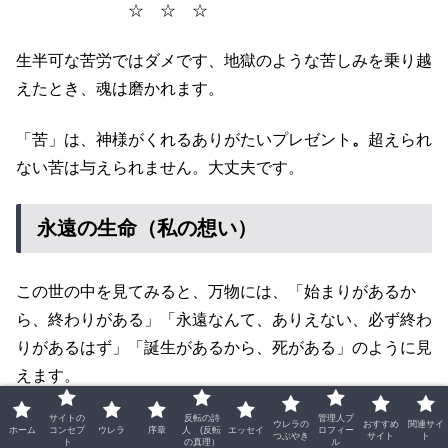
☆ ☆ ☆
生半可な苦労ではダメです、地獄のような苦しみを乗り越
えたとき、魂は磨かれます。
「苦」は、神様がくれるありがたいプレゼント
。
超えられ
ない苦は与えられません。大丈夫です。
永遠の生命（私の想い）
この世の中を見てみると、万物には、「始まりがあるか
ら、終わりがある」「永遠なんて、ありえない、必ず終わ
りがあるはず」「誕生があるから、死がある」のように見
えます。
サイトの
反転の詩
管理人プ
が、しかし
ウレラの
おすすめ
関連サイ
ホーム
コンセプ
ウレラ
序章
人 (反転
エッセイ
ロフィー
つぶやき
サイト
ト
ト
の真理）
ル