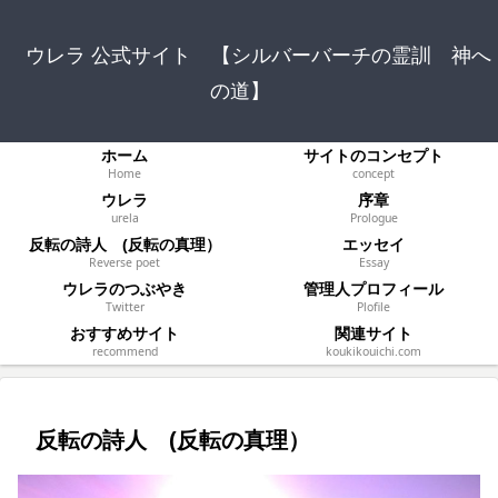
ウレラ 公式サイト 【シルバーバーチの霊訓 神へ
の道】
ホーム
サイトのコンセプト
Home
concept
ウレラ
序章
urela
Prologue
反転の詩人 (反転の真理）
エッセイ
Reverse poet
Essay
ウレラのつぶやき
管理人プロフィール
Twitter
Plofile
おすすめサイト
関連サイト
recommend
koukikouichi.com
反転の詩人 (反転の真理）