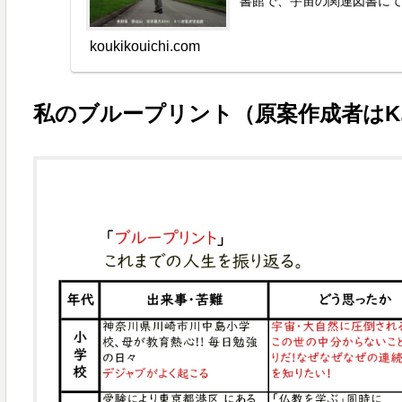
書館で、宇宙の関連図書に
れてき...
koukikouichi.com
私のブループリント（原案作成者はK.