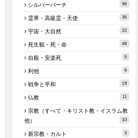
96
シルバーバーチ
36
霊界・高級霊・天使
22
宇宙・大自然
48
死生観・死・命
5
自殺・安楽死
6
利他
19
戦争と平和
11
仏教
宗教（すべて・キリスト教・イスラム教
10
他）
3
新宗教・カルト