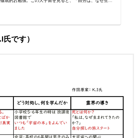
て徹底的お勉強。この大宇宙を見ると、「自分は、なぜ生ま
I氏です）