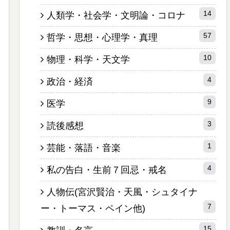
14
人類学・社会学・文明論・コロナ
57
哲学・思想・心理学・真理
10
物理・科学・天文学
4
政治・経済
9
医学
3
読後感想
1
芸能・落語・音楽
4
私の告白・生前７回忌・戒名
人物伝(宮沢賢治・天風・シュタイナ
7
ー・トーマス・ペイン他)
15