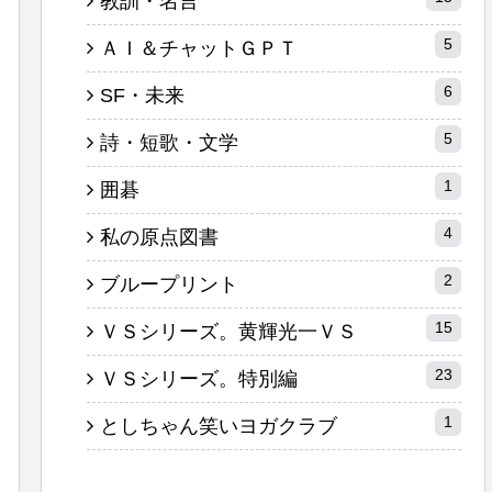
教訓・名言
5
ＡＩ＆チャットＧＰＴ
6
SF・未来
5
詩・短歌・文学
1
囲碁
4
私の原点図書
2
ブループリント
15
ＶＳシリーズ。黄輝光一ＶＳ
23
ＶＳシリーズ。特別編
1
としちゃん笑いヨガクラブ