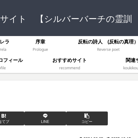
式サイト 【シルバーバーチの霊訓
レラ
序章
反転の詩人 (反転の真理
rela
Prologue
Reverse poet
ロフィール
おすすめサイト
関連
file
recommend
koukikou
はてブ
LINE
コピー