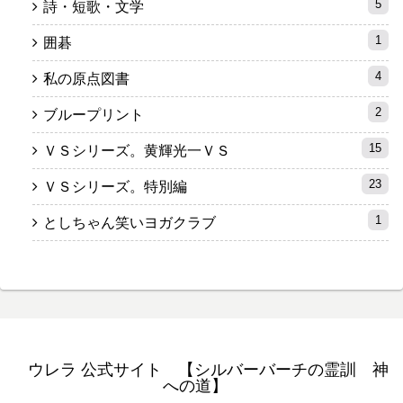
5
詩・短歌・文学
1
囲碁
4
私の原点図書
2
ブループリント
15
ＶＳシリーズ。黄輝光一ＶＳ
23
ＶＳシリーズ。特別編
1
としちゃん笑いヨガクラブ
ウレラ 公式サイト 【シルバーバーチの霊訓 神
への道】