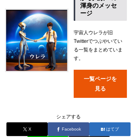
渾身のメッセ
ージ
宇宙人ウレラが旧
Twitterでつぶやいてい
る一覧をまとめていま
す。
一覧ページを
見る
シェアする
X
Facebook
はてブ