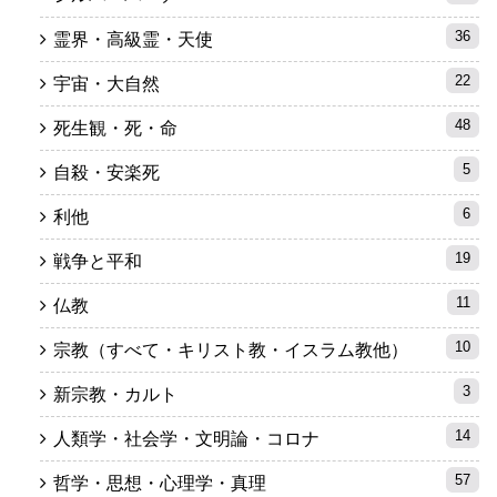
36
霊界・高級霊・天使
22
宇宙・大自然
48
死生観・死・命
5
自殺・安楽死
6
利他
19
戦争と平和
11
仏教
10
宗教（すべて・キリスト教・イスラム教他）
3
新宗教・カルト
14
人類学・社会学・文明論・コロナ
57
哲学・思想・心理学・真理