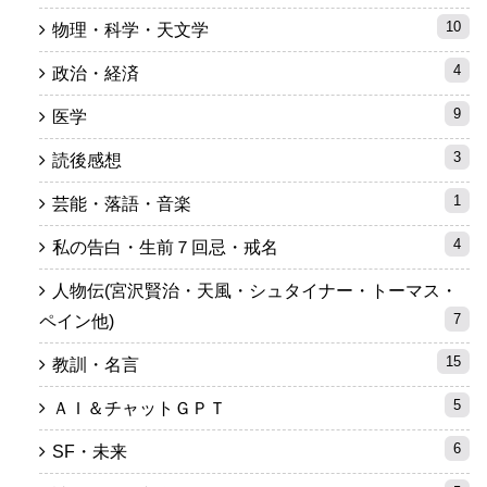
10
物理・科学・天文学
4
政治・経済
9
医学
3
読後感想
1
芸能・落語・音楽
4
私の告白・生前７回忌・戒名
人物伝(宮沢賢治・天風・シュタイナー・トーマス・
7
ペイン他)
15
教訓・名言
5
ＡＩ＆チャットＧＰＴ
6
SF・未来