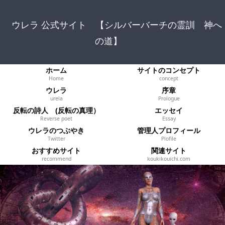
ウレラ 公式サイト 【シルバーバーチの霊訓 神へ
の道】
ホーム
サイトのコンセプト
Home
concept
ウレラ
序章
urela
Prologue
反転の詩人 (反転の真理）
エッセイ
Reverse poet
Essay
ウレラのつぶやき
管理人プロフィール
Twitter
Plofile
おすすめサイト
関連サイト
recommend
koukikouichi.com