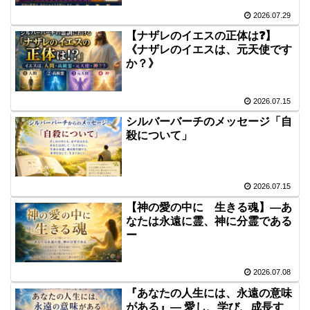
2026.07.29
【ナザレのイエスの正体は❓】
《ナザレのイエスは、元天使です
か？》
2026.07.15
シルバーバーチのメッセージ「自
殺について」
2026.07.15
【神の愛の中に 生きる魂】―あ
なたは永遠に霊、神に分霊である
ー
2026.07.08
『あなたの人生には、永遠の意味
がある』― 愛し、学び、成長す