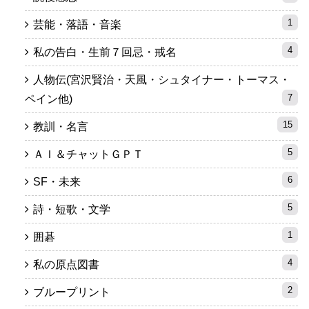
1
芸能・落語・音楽
4
私の告白・生前７回忌・戒名
人物伝(宮沢賢治・天風・シュタイナー・トーマス・
7
ペイン他)
15
教訓・名言
5
ＡＩ＆チャットＧＰＴ
6
SF・未来
5
詩・短歌・文学
1
囲碁
4
私の原点図書
2
ブループリント