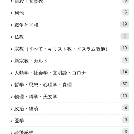
5
自殺・安楽死
6
利他
19
戦争と平和
11
仏教
10
宗教（すべて・キリスト教・イスラム教他）
3
新宗教・カルト
14
人類学・社会学・文明論・コロナ
57
哲学・思想・心理学・真理
10
物理・科学・天文学
4
政治・経済
9
医学
3
読後感想