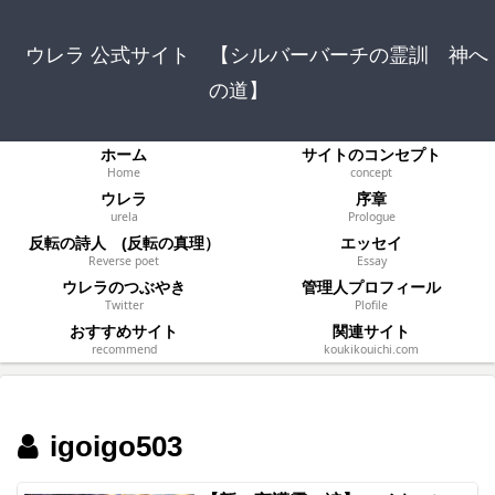
ウレラ 公式サイト 【シルバーバーチの霊訓 神へ
の道】
ホーム
サイトのコンセプト
Home
concept
ウレラ
序章
urela
Prologue
反転の詩人 (反転の真理）
エッセイ
Reverse poet
Essay
ウレラのつぶやき
管理人プロフィール
Twitter
Plofile
おすすめサイト
関連サイト
recommend
koukikouichi.com
igoigo503