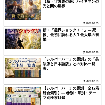
【新・守護霊の涙】ハイネマンの
光と闇の世界
2026.08.05
新・『霊界ショック！！』― 死
後、最初に訪れる人生最大級の衝
撃 ―
2026.07.29
「シルバーバーチの霊訓」の「英
語版と日本語版」との対比一覧
表。
2026.07.29
【シルバーバーチの霊訓 全12巻
総合索引】― 巻別・章別・テー
マ別検索目録 ―