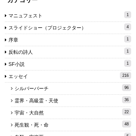
1
マニュフェスト
4
スライドショー（プロジェクター）
1
序章
1
反転の詩人
1
SF小説
216
エッセイ
96
シルバーバーチ
36
霊界・高級霊・天使
22
宇宙・大自然
48
死生観・死・命