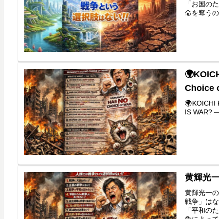
「お国のた
命を奪うの
🌍KOICH
Choice 
🌍KOICHI 
IS WAR? —
黄輝光
黄輝光一の
戦争」はな
「平和のた
争によって