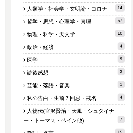
14
人類学・社会学・文明論・コロナ
57
哲学・思想・心理学・真理
10
物理・科学・天文学
4
政治・経済
9
医学
3
読後感想
1
芸能・落語・音楽
4
私の告白・生前７回忌・戒名
人物伝(宮沢賢治・天風・シュタイナ
7
ー・トーマス・ペイン他)
15