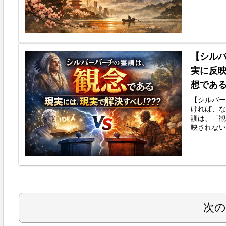
【シルバ
実に反
想であ
【シルバー
ければ、な
訓は、「観
映されない
次