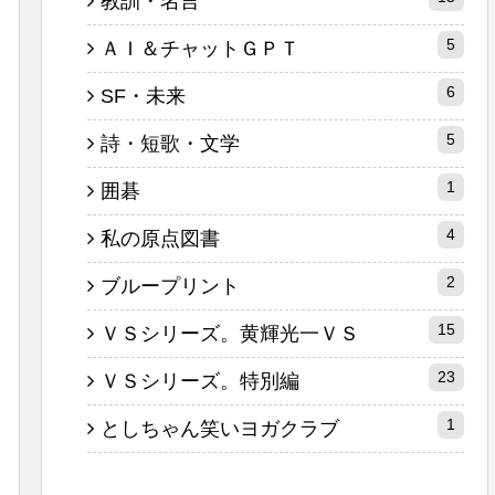
教訓・名言
5
ＡＩ＆チャットＧＰＴ
6
SF・未来
5
詩・短歌・文学
1
囲碁
4
私の原点図書
2
ブループリント
15
ＶＳシリーズ。黄輝光一ＶＳ
23
ＶＳシリーズ。特別編
1
としちゃん笑いヨガクラブ