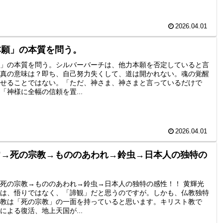
2026.04.01
本願」の本質を問う。
」の本質を問う。シルバーバーチは、他力本願を否定していると言
真の意味は？即ち、自己努力失くして、道は開かれない。魂の覚醒
せることではない。「ただ、神さま、神さまと言っているだけで
「神様に全幅の信頼を置...
2026.04.01
常→死の宗教→もののあわれ→鈴虫→日本人の独特の
！
死の宗教→もののあわれ→鈴虫→日本人の独特の感性！！ 黄輝光
は、悟りではなく、「諦観」だと思うのですが。しかも、仏教独特
教は「死の宗教」の一面を持っていると思います。キリスト教で
による復活、地上天国が...