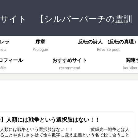
式サイト 【シルバーバーチの霊訓
レラ
序章
反転の詩人 (反転の真理
rela
Prologue
Reverse poet
ロフィール
おすすめサイト
関連
file
recommend
koukikou
詩】人類には戦争という選択肢はない！！
】人類には戦争という選択肢はない！！ 黄輝光一戦争とは人
ることやさしさを捨て命を数字に変え正義という名で殺し合うこと