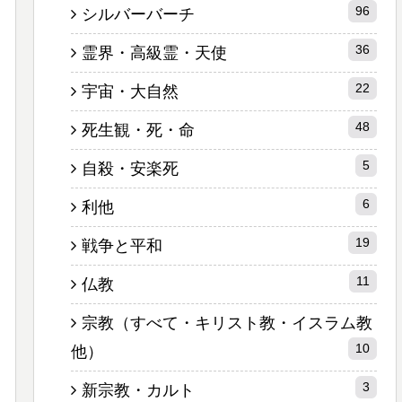
96
シルバーバーチ
36
霊界・高級霊・天使
22
宇宙・大自然
48
死生観・死・命
5
自殺・安楽死
6
利他
19
戦争と平和
11
仏教
宗教（すべて・キリスト教・イスラム教
10
他）
3
新宗教・カルト