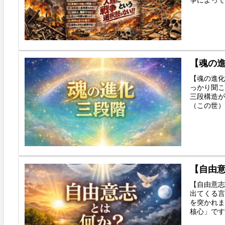
【魂の
【魂の進化
っかり聞こ
三段構造が
（この世）
【自由意
【自由意志
出てくる言
を突かれま
核心」です