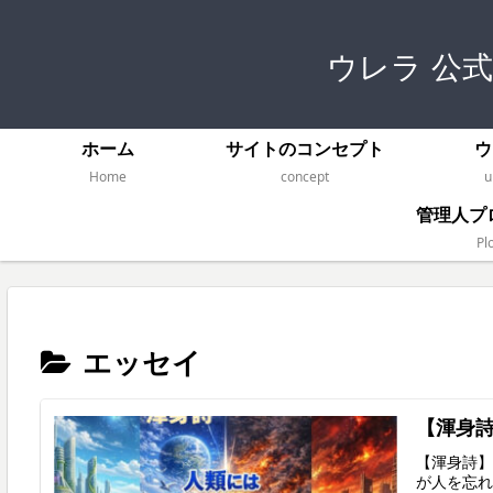
ウレラ 公
ホーム
サイトのコンセプト
ウ
Home
concept
u
管理人プ
Plo
エッセイ
【渾身
【渾身詩
が人を忘れ