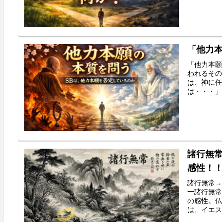
「他力
「他力本願
われるその
は、神に任
は・・・」
諸行無
感性！
諸行無常→
一諸行無常
の感性。仏
は、イエス