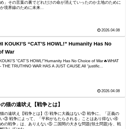
め」その言葉の裏でどれだけの命が消えていったのか土地のために
か境界線のために未来...
2026.04.08
I KOUKI’S “CAT’S HOWL!” Humanity Has No
of War
KOUKI’S “CAT’S HOWL!”Humanity Has No Choice of War🔥WHAT
 THE TRUTHNO WAR HAS A JUST CAUSE.All “justific...
2026.04.08
一の猫の遠吠え【戦争とは】
猫の遠吠え【戦争とは】① 戦争に大義はない② 戦争に、「正義の
い③ 戦争によって、「平和がもたらされる」ことはあり得ない④
めの戦争」は、ありえない⑤ 二国間の大きな問題(領土問題)を、戦
解決してはな...