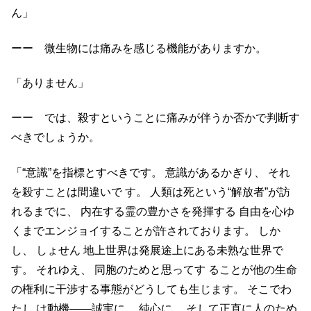
ん」
ーー 微生物には痛みを感じる機能がありますか。
「ありません」
ーー では、殺すということに痛みが伴うか否かで判断す
べきでしょうか。
「“意識”を指標とすべきです。 意識があるかぎり、 それ
を殺すことは間違いで す。 人類は死という“解放者”が訪
れるまでに、 内在する霊の豊かさを発揮する 自由を心ゆ
くまでエンジョイすることが許されております。 しか
し、 しょせん 地上世界は発展途上にある未熟な世界で
す。 それゆえ、 同胞のためと思ってす ることが他の生命
の権利に干渉する事態がどうしても生じます。 そこでわ
たし は動機――誠実に、 純心に、 そして正直に人のため