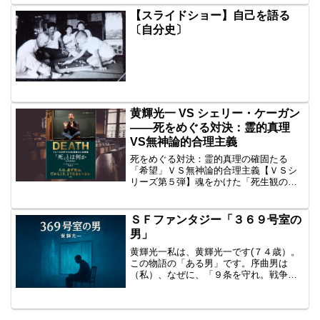
くなるもの。兵器になるもの。・・・紫
【スライドショー】自己を語る
外線や、電磁波もその実態は...
〔自分史〕
黄輝光一 VS シェリー・ケーガン
――死をめぐる対決：霊的真理
VS無神論的合理主義
死をめぐる対決：霊的真理の確固たる
「希望」ＶＳ無神論的合理主義【ＶＳシ
リーズ第５弾】魂をかけた「死生観の激
突」エッセイ、ここに開幕します。【死
をめぐる究極の問いかけ】死とは何か。
死後には何があるのか。死んだら人はど
ＳＦファンタジー「３６９号室の
うなるのか。 これは人類の...
男」
黄輝光一私は、黄輝光一です(７４歳）。
この物語の「ある男」です。序曲男は
（私）、なぜに、「９条を守れ。戦争反
対」と言い続けるのでしょうか。・・・
戦争体験者の父は、シベリアに３年間抑
留され、多くに友人の死を目撃し、その