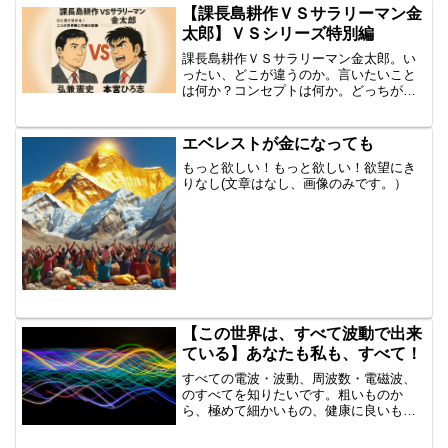
【課長島耕作ＶＳサラリーマン金
太郎】ＶＳシリーズ特別編
課長島耕作ＶＳサラリーマン金太郎。い
ったい、どこが違うのか。言いたいこと
は何か？コンセプトは何か。どっちが、
より売れているの？・・・もうひとつ
は。その作者すなわち、弘兼憲史ＶＳ本
宮ひろ志だ！！なんと、妻は両方とも、
エベレストが金になっても
漫画家だ！！旦那の方は、年...
もっと欲しい！もっと欲しい！欲望にき
りなし(文章はなし、画像のみです。）
【この世界は、すべて波動で出来
ている】あなたも私も、すべて！
すべての電波・波動、周波数・電磁波、
のすべてを知りたいです。粗いものか
ら、極めて細かいもの、健康に良いもの
から、害になるのも、それを受けると人
間の脳が大きなダメージを受け、命が無