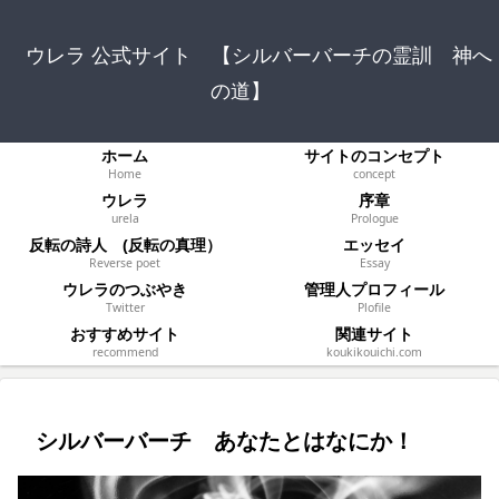
ウレラ 公式サイト 【シルバーバーチの霊訓 神へ
の道】
ホーム
サイトのコンセプト
Home
concept
ウレラ
序章
urela
Prologue
反転の詩人 (反転の真理）
エッセイ
Reverse poet
Essay
ウレラのつぶやき
管理人プロフィール
Twitter
Plofile
おすすめサイト
関連サイト
recommend
koukikouichi.com
シルバーバーチ あなたとはなにか！