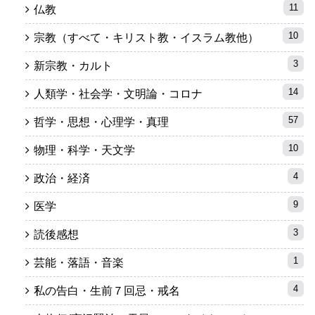
11
仏教
10
宗教（すべて・キリスト教・イスラム教他）
3
新宗教・カルト
14
人類学・社会学・文明論・コロナ
57
哲学・思想・心理学・真理
10
物理・科学・天文学
4
政治・経済
9
医学
3
読後感想
1
芸能・落語・音楽
4
私の告白・生前７回忌・戒名