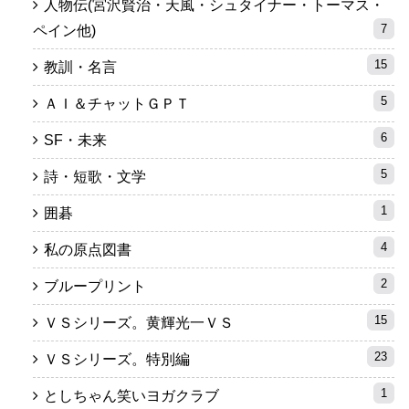
人物伝(宮沢賢治・天風・シュタイナー・トーマス・
7
ペイン他)
15
教訓・名言
5
ＡＩ＆チャットＧＰＴ
6
SF・未来
5
詩・短歌・文学
1
囲碁
4
私の原点図書
2
ブループリント
15
ＶＳシリーズ。黄輝光一ＶＳ
23
ＶＳシリーズ。特別編
1
としちゃん笑いヨガクラブ