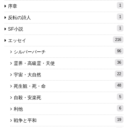
1
序章
1
反転の詩人
1
SF小説
216
エッセイ
96
シルバーバーチ
36
霊界・高級霊・天使
22
宇宙・大自然
48
死生観・死・命
5
自殺・安楽死
6
利他
19
戦争と平和