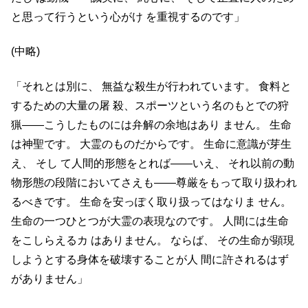
と思って行うという心がけ を重視するのです」
(中略)
「それとは別に、 無益な殺生が行われています。 食料と
するための大量の屠 殺、スポーツという名のもとでの狩
猟――こうしたものには弁解の余地はあり ません。 生命
は神聖です。 大霊のものだからです。 生命に意識が芽生
え、 そし て人間的形態をとれば――いえ、 それ以前の動
物形態の段階においてさえも――尊厳をもって取り扱われ
るべきです。 生命を安っぽく取り扱ってはなりま せん。
生命の一つひとつが大霊の表現なのです。 人間には生命
をこしらえるカ はありません。 ならば、 その生命が顕現
しようとする身体を破壊することが人 間に許されるはず
がありません」