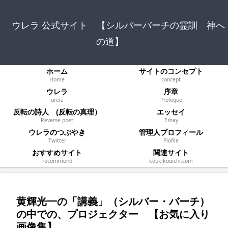
ウレラ 公式サイト 【シルバーバーチの霊訓 神へ
の道】
ホーム
サイトのコンセプト
Home
concept
ウレラ
序章
urela
Prologue
反転の詩人 (反転の真理）
エッセイ
Reverse poet
Essay
ウレラのつぶやき
管理人プロフィール
Twitter
Plofile
おすすめサイト
関連サイト
recommend
koukikouichi.com
黄輝光一の「講義」（シルバー・バーチ）
の中での、プロジェクター 【お気に入り
画像集】