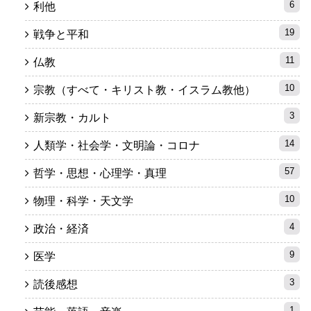
6
利他
19
戦争と平和
11
仏教
10
宗教（すべて・キリスト教・イスラム教他）
3
新宗教・カルト
14
人類学・社会学・文明論・コロナ
57
哲学・思想・心理学・真理
10
物理・科学・天文学
4
政治・経済
9
医学
3
読後感想
1