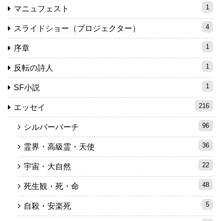
1
マニュフェスト
4
スライドショー（プロジェクター）
1
序章
1
反転の詩人
1
SF小説
216
エッセイ
96
シルバーバーチ
36
霊界・高級霊・天使
22
宇宙・大自然
48
死生観・死・命
5
自殺・安楽死