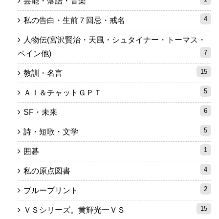
芸能・落語・音楽
4
私の告白・生前７回忌・戒名
人物伝(宮沢賢治・天風・シュタイナー・トーマス・
7
ペイン他)
15
教訓・名言
5
ＡＩ＆チャットＧＰＴ
6
SF・未来
5
詩・短歌・文学
1
囲碁
4
私の原点図書
2
ブループリント
15
ＶＳシリーズ。黄輝光一ＶＳ