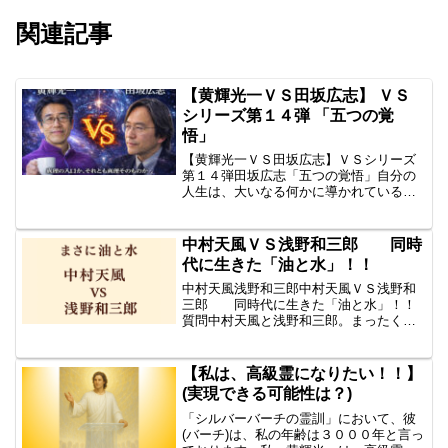
関連記事
【黄輝光一ＶＳ田坂広志】 ＶＳ
シリーズ第１４弾 「五つの覚
悟」
【黄輝光一ＶＳ田坂広志】ＶＳシリーズ
第１４弾田坂広志「五つの覚悟」自分の
人生は、大いなる何かに導かれている。
人生で起こること、すべて、深い意味が
ある。人生における問題、すべて、自分
に原因がある。大いなる何かが、自分を
中村天風ＶＳ浅野和三郎 同時
育てようとしている。逆境...
代に生きた「油と水」！！
中村天風浅野和三郎中村天風ＶＳ浅野和
三郎 同時代に生きた「油と水」！！
質問中村天風と浅野和三郎。まったく同
時代に生きたのに、あたかも油と水。二
人とも霊を語り、霊魂を 語っているの
に・・・。 二人はなんと2才ちがい。天
【私は、高級霊になりたい！！】
風は、「心身統一法」浅...
(実現できる可能性は？)
「シルバーバーチの霊訓」において、彼
(バーチ)は、私の年齢は３０００年と言っ