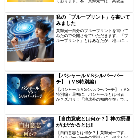
ております。私、黄輝光一は、高級霊に
なりたいと、切に願っておりますが、こ
こで質問です。一般的には、高級霊にな
るためには、死後どのくらいの年月が必
私の「ブループリント」を書いて
要ですか？バーチは、...
みました
黄輝光一自分のブループリントを書いて
みたので公開させていただきます。「ブ
ループリント」とはあなたが、地上に生
まれる前に、霊の世界で計画した「人生
の設計書」「アカシックレコード」とは
あなたを含めた、全宇宙のすべての情報
が記憶されている図書館・...
【バシャールＶSシルバーバー
チ】（ＶS特別編）
【バシャールＶSシルバーバーチ】（ＶS
特別編）最初に、バシャールとは何者
か？ズバリ！「地球外の知的存在」で
す。スピリチャアル系の一方の原点だと
思いますが、シルバーバーチとの「大い
なる相違点」を述べてもらいたし。🐷
【自由意志とは何か？】神の摂理
ChatGPT:黄輝光一さま...
がはだかるとは!!
【自由意志とは何か？】黄輝光一です。
「シルバーバーチの霊訓」に、何度も出