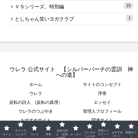
23
ＶＳシリーズ。特別編
1
としちゃん笑いヨガクラブ
ウレラ 公式サイト 【シルバーバーチの霊訓 神
への道】
ホーム
サイトのコンセプト
ウレラ
序章
反転の詩人 (反転の真理）
エッセイ
ウレラのつぶやき
管理人プロフィール
おすすめサイト
関連サイト
© 2019 ウレラ 公式サイト 【シルバーバーチの霊訓 神への道】.
サイトの
反転の詩
管理人プ
ウレラの
おすすめ
関連サイ
ホーム
コンセプ
ウレラ
序章
人 (反転
エッセイ
ロフィー
つぶやき
サイト
ト