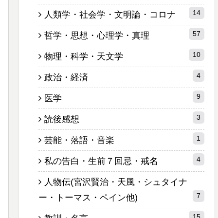
14
人類学・社会学・文明論・コロナ
57
哲学・思想・心理学・真理
10
物理・科学・天文学
4
政治・経済
9
医学
3
読後感想
1
芸能・落語・音楽
4
私の告白・生前７回忌・戒名
人物伝(宮沢賢治・天風・シュタイナ
7
ー・トーマス・ペイン他)
15