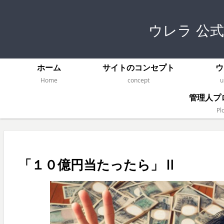
ウレラ 公
ホーム
サイトのコンセプト
ウ
Home
concept
u
管理人プ
Plo
「１０億円当たったら」Ⅱ