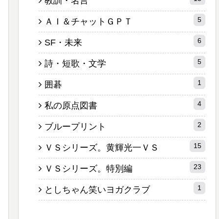
教訓・名言
5
ＡＩ＆チャットＧＰＴ
6
SF・未来
5
詩・短歌・文学
1
囲碁
4
私の原点図書
2
ブループリント
15
ＶＳシリーズ。黄輝光一ＶＳ
23
ＶＳシリーズ。特別編
1
としちゃん笑いヨガクラブ