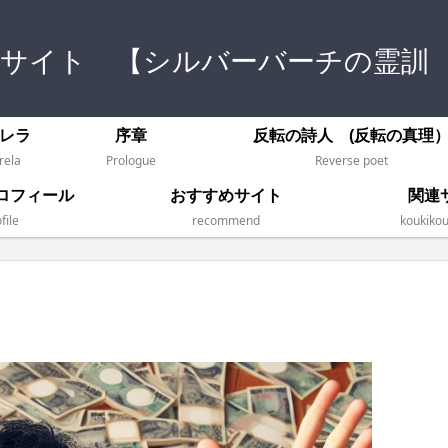
式サイト 【シルバーバーチの霊訓
レラ
序章
反転の詩人 (反転の真理
rela
Prologue
Reverse poet
ロフィール
おすすめサイト
関連
file
recommend
koukikou