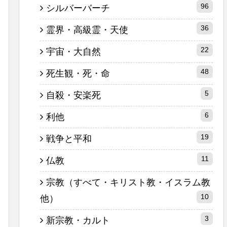
96
シルバーバーチ
36
霊界・高級霊・天使
22
宇宙・大自然
48
死生観・死・命
5
自殺・安楽死
6
利他
19
戦争と平和
11
仏教
宗教（すべて・キリスト教・イスラム教
10
他）
3
新宗教・カルト