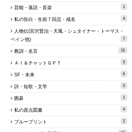
1
芸能・落語・音楽
4
私の告白・生前７回忌・戒名
人物伝(宮沢賢治・天風・シュタイナー・トーマス・
7
ペイン他)
15
教訓・名言
5
ＡＩ＆チャットＧＰＴ
6
SF・未来
5
詩・短歌・文学
1
囲碁
4
私の原点図書
2
ブループリント