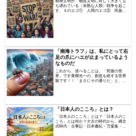
精神文明が、物質文明に対して大きく立
ち遅れている〔未熟な人類〕戦争を起こ
す、４のエゴ① 人間のエゴ② 民族の
エゴ ⇒民族紛争③ 国家のエゴ ⇒自
国の利益の追求④ 宗教のエゴ ⇒自分
たちの宗教が正
義
戦争の引き...
「南海トラフ」は、私にとって右
足の爪にハエが止まっているよう
なものだ
これから、述べることは、「死後の世
界」です黄輝光一の、創造を絶する世界
観です！！「まさにその通りだ」と、言
える人は、何人いますか？ 私にとって
は常識中の常識。でも、人によっては、
頭が完全におかしい！と思うことでしょ
う！すべて実現可能です。す...
「日本人のこころ」とは？
「日本人のこころ」とは？「日本人のこ
ころ」とは何か？大古の時代から、縄文
式時代・古事記・日本書紀・万葉集・源
氏物語・枕草子・徒然草・・・「おくゆ
かしさ」「はじらい」「もののあわれ」