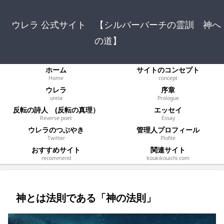
ウレラ 公式サイト 【シルバーバーチの霊訓 神へ
の道】
ホーム
サイトのコンセプト
Home
concept
ウレラ
序章
urela
Prologue
反転の詩人 (反転の真理）
エッセイ
Reverse poet
Essay
ウレラのつぶやき
管理人プロフィール
Twitter
Plofile
おすすめサイト
関連サイト
recommend
koukikouichi.com
神とは法則である「神の法則」