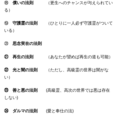
⑱
償いの法則
（更生へのチャンスが与えられてい
る）
⑲
守護霊の法則
（ひとりに一人必ず守護霊がついて
いる）
⑳
思念実在の法則
㉑ 再生の法則
（あなたが望めば再生の道も可能）
㉒ 光と闇の法則
（ただし、高級霊の世界は闇がな
い）
㉓ 善と悪の法則
(高級霊、高次の世界では悪は存在
しない)
㉔ ダルマの法則
(愛と奉仕の法)