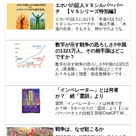
エホバの証人ＶＳシルバーバー
チ 【ＶＳシリーズ特別編】
エホバの証人における「永遠のほろび」
ＶＳシルバーバーチの「魂は不滅」「永
遠の生命」そもそも、神がそのような世
界(地獄)を創るということ自体が「霊的無
知」「何も分かっていない」ということ
だと思います。「死後の魂」について
数字が示す戦争の恐ろしさ‼中国
の，両者の相違を、バー...
の1321万人。その相手国はどこ
ですか？
数字が示す戦争の恐ろしさ‼中国の1321万
人（死者数）。その相手国はどこです
か？今も続く憎悪・怨念黄輝光一です。
太平洋戦争で、日本は３１０万人が死亡
しましたが、その戦いの相手は、どの国
ですか？一方、中国は、太平洋戦争で、
「インペレータ―」とは何者
１０００万以上が、殺...
か？ 続「霊訓」より
質問「インペレータ―」とは何者です
か？W・Sモーゼスの「霊訓」より【シル
バーバーチとの比較】回答ChatGPT:​W・
S・モーゼス（1839年 - 1892年５３歳
没）は、19世紀イギリスの聖公会の聖職
者であり、著名な霊媒でもありました。​
戦争は、なぜ起こるか
...