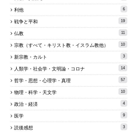
6
利他
19
戦争と平和
11
仏教
10
宗教（すべて・キリスト教・イスラム教他）
3
新宗教・カルト
14
人類学・社会学・文明論・コロナ
57
哲学・思想・心理学・真理
10
物理・科学・天文学
4
政治・経済
9
医学
3
読後感想