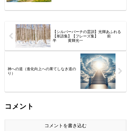
「あいまいさ」…外国人から見ると、
「なぜ」ですか、・・・日本...
【シルバーバーチの霊訓】光輝あふれる
【単語集】【フレーズ集】 前
半 黄輝光一
神への道（進化向上への果てしなき道の
り）
コメント
コメントを書き込む