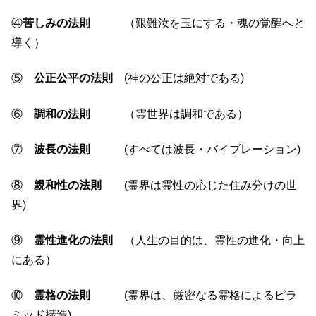
④
苦しみの法則
（艱難汝を玉にする・魂の覚醒へと
導く）
⑤
公正公平の法則
(神の公正は絶対である)
⑥
調和の法則
（霊世界は調和である）
⑦
波長の法則
(すべては波長・バイブレーション)
⑧
親和性の法則
(霊界は霊性の応じた住み分けの世
界)
⑨
霊性進化の法則
（人生の目的は、霊性の進化・向上
にある）
⑩
霊格の法則
(霊界は、厳密なる霊格によるピラ
ミッド構造)