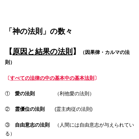
「神の法則」の数々
【
原因と結果の法則
】
（因果律・カルマの法
則）
〔
すべての法律の中の基本中の基本法則
〕
①
愛の法則
（利他愛の法則）
②
霊優位の法則
(霊主肉従の法則)
③
自由意志の法則
（人間には自由意志が与えられてい
る）