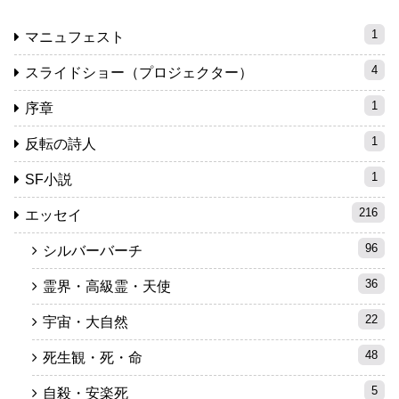
1
マニュフェスト
4
スライドショー（プロジェクター）
1
序章
1
反転の詩人
1
SF小説
216
エッセイ
96
シルバーバーチ
36
霊界・高級霊・天使
22
宇宙・大自然
48
死生観・死・命
5
自殺・安楽死