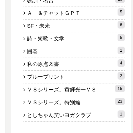
教訓・名言
5
ＡＩ＆チャットＧＰＴ
6
SF・未来
5
詩・短歌・文学
1
囲碁
4
私の原点図書
2
ブループリント
15
ＶＳシリーズ。黄輝光一ＶＳ
23
ＶＳシリーズ。特別編
1
としちゃん笑いヨガクラブ