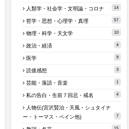
14
人類学・社会学・文明論・コロナ
57
哲学・思想・心理学・真理
10
物理・科学・天文学
4
政治・経済
9
医学
3
読後感想
1
芸能・落語・音楽
4
私の告白・生前７回忌・戒名
人物伝(宮沢賢治・天風・シュタイナ
7
ー・トーマス・ペイン他)
15