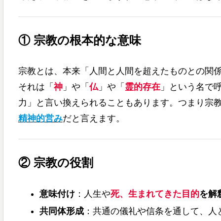
① 宗教の根本的な意味
宗教とは、本来「人間と人間を超えたものとの関
それは「
神
」や「
仏
」や「
霊的存在
」という名で
力」と言い換えられることもあります。つまり宗
精神的営み
だと言えます。
② 宗教の役割
意味付け
：人生や
死、生まれてきた目的
を解
共同体形成
：共通の儀礼や信条を通して、人