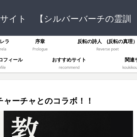
式サイト 【シルバーバーチの霊訓
レラ
序章
反転の詩人 (反転の真理
rela
Prologue
Reverse poet
ロフィール
おすすめサイト
関連
file
recommend
koukikou
チャーチャとのコラボ！！