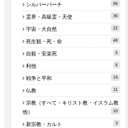
96
シルバーバーチ
36
霊界・高級霊・天使
22
宇宙・大自然
48
死生観・死・命
5
自殺・安楽死
6
利他
19
戦争と平和
11
仏教
宗教（すべて・キリスト教・イスラム教
10
他）
3
新宗教・カルト