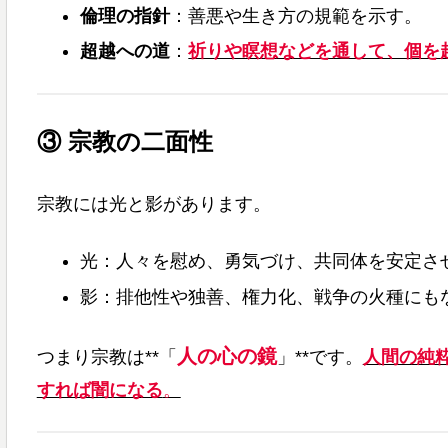
倫理の指針
：善悪や生き方の規範を示す。
超越への道
：
祈りや瞑想などを通して、個を
③ 宗教の二面性
宗教には光と影があります。
光：人々を慰め、勇気づけ、共同体を安定さ
影：排他性や独善、権力化、戦争の火種にも
人の心の鏡
つまり宗教は**「
」**です。
人間の純
すれば闇になる
。