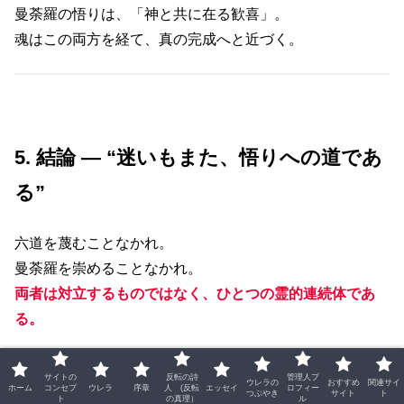
曼荼羅の悟りは、「神と共に在る歓喜」。
魂はこの両方を経て、真の完成へと近づく。
5. 結論 ― “迷いもまた、悟りへの道であ
る”
六道を蔑むことなかれ。
曼荼羅を崇めることなかれ。
両者は対立するものではなく、ひとつの霊的連続体であ
る。
六道を知らずして曼荼羅は理解できず、
サイトの
反転の詩
管理人プ
ウレラの
おすすめ
関連サイ
曼荼羅を知らずして六道の意味は悟れない。
ホーム
コンセプ
ウレラ
序章
人 (反転
エッセイ
ロフィー
つぶやき
サイト
ト
ト
の真理）
ル