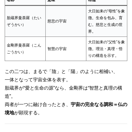
大日如来の“母性”を象
胎蔵界曼荼羅（たい
徴。生命を包み、育
慈悲の宇宙
ぞうかい）
む。慈悲と生成の世
界。
大日如来の“父性”を象
金剛界曼荼羅（こん
智慧の宇宙
徴。理法・真理・悟
ごうかい）
りの構造を示す。
この二つは、まるで「陰」と「陽」のように相補い、
一体となって宇宙全体を表す。
胎蔵界が“愛と生命の源”なら、金剛界は“智慧と真理の構
造”。
両者が一つに融け合ったとき、
宇宙の完全なる調和＝仏の
境地
が顕現する。