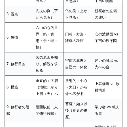
カルマ
宙意識）
宇宙の覚醒
凡夫の側（下
仏の側（上か
観察者の立場
5. 視点
から見る）
ら見る）
の違い
六つの心的世
界（怒・貪・
円相・方形・
心の波動図 vs
6. 象徴
愚・争・理・
諸尊の秩序
宇宙の秩序図
快）
苦の原因を知
宇宙の真理と
迷いの脱出 vs
7. 修行目的
り、解脱を求
自己の一体化
光への合一
める
垂直的：下層
放射的：中心
上昇構造 vs 放
8. 構造
（地獄）から
（大日）から
射構造
上層（天）へ
外へ広がる
菩薩・如来以
9. 修行者の段
菩薩以前（人
学ぶ者 vs 教え
後（覚者の視
階
間修行段階）
る者
座）