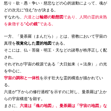
怒り・欲・愚・争い・慈悲などの心的波動によって、魂が
どの次元に“住む”かが決まる。
すなわち、
六道とは
輪廻の動態図
であり、人間の霊的未熟
を象徴する
“心の鏡”
である。
一方、「曼荼羅（まんだら）」とは、密教において宇宙の
真理を
視覚化した霊的地図
である。
そこには、仏・菩薩・明王・天などの諸尊が秩序正しく配
され、
それぞれが宇宙の根源である「大日如来（＝法身）」の光
を中心に、
宇宙の調和と一体性
を示す壮大な霊的構造が描かれてい
る。
六道が“下からの修行過程”を示すのに対し、曼荼羅は“上か
らの宇宙構造”を顕す。
まさに、
六道は「魂の地図」、曼荼羅は「宇宙の地図」な