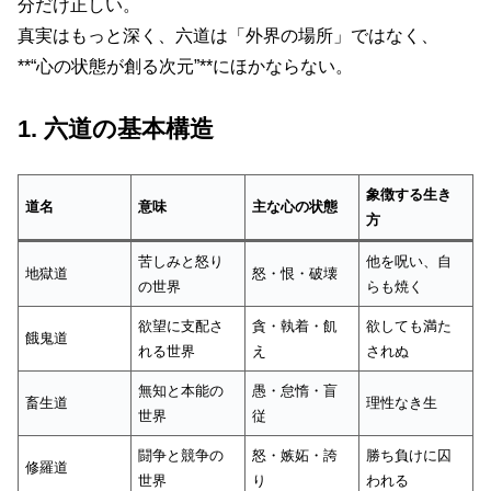
分だけ正しい。
真実はもっと深く、六道は「外界の場所」ではなく、
**“心の状態が創る次元”**にほかならない。
1. 六道の基本構造
象徴する生き
道名
意味
主な心の状態
方
苦しみと怒り
他を呪い、自
地獄道
怒・恨・破壊
の世界
らも焼く
欲望に支配さ
貪・執着・飢
欲しても満た
餓鬼道
れる世界
え
されぬ
無知と本能の
愚・怠惰・盲
畜生道
理性なき生
世界
従
闘争と競争の
怒・嫉妬・誇
勝ち負けに囚
修羅道
世界
り
われる