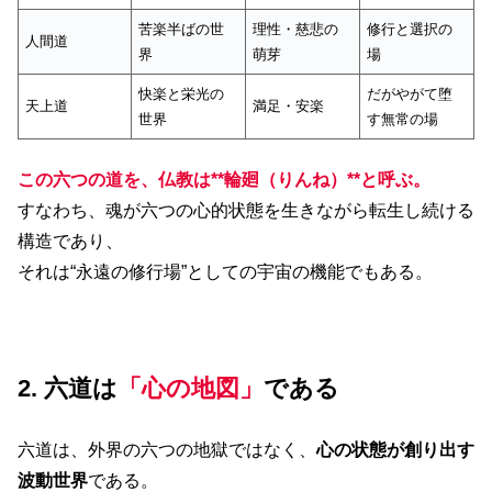
苦楽半ばの世
理性・慈悲の
修行と選択の
人間道
界
萌芽
場
快楽と栄光の
だがやがて堕
天上道
満足・安楽
世界
す無常の場
この六つの道を、仏教は**輪廻（りんね）**と呼ぶ。
すなわち、魂が六つの心的状態を生きながら転生し続ける
構造であり、
それは“永遠の修行場”としての宇宙の機能でもある。
2. 六道は
「心の地図」
である
六道は、外界の六つの地獄ではなく、
心の状態が創り出す
波動世界
である。