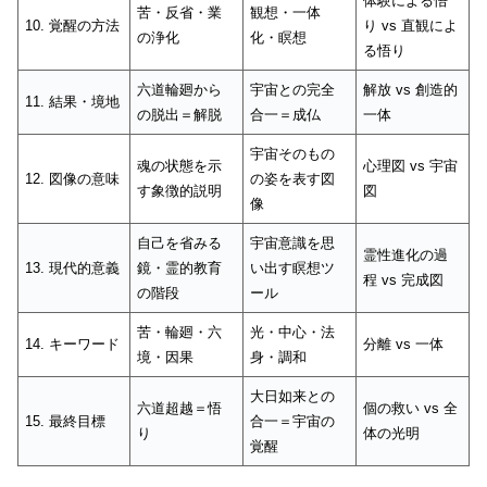
体験による悟
苦・反省・業
観想・一体
10. 覚醒の方法
り vs 直観によ
の浄化
化・瞑想
る悟り
六道輪廻から
宇宙との完全
解放 vs 創造的
11. 結果・境地
の脱出＝解脱
合一＝成仏
一体
宇宙そのもの
魂の状態を示
心理図 vs 宇宙
12. 図像の意味
の姿を表す図
す象徴的説明
図
像
自己を省みる
宇宙意識を思
霊性進化の過
13. 現代的意義
鏡・霊的教育
い出す瞑想ツ
程 vs 完成図
の階段
ール
苦・輪廻・六
光・中心・法
14. キーワード
分離 vs 一体
境・因果
身・調和
大日如来との
六道超越＝悟
個の救い vs 全
15. 最終目標
合一＝宇宙の
り
体の光明
覚醒