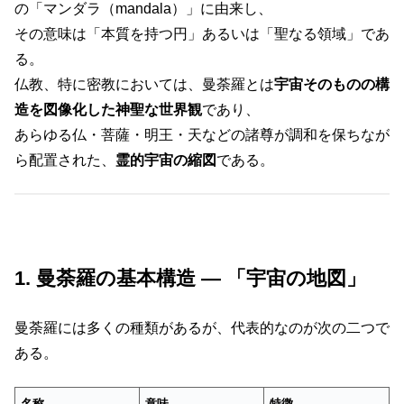
の「マンダラ（mandala）」に由来し、
その意味は「本質を持つ円」あるいは「聖なる領域」であ
る。
仏教、特に密教においては、曼荼羅とは
宇宙そのものの構
造を図像化した神聖な世界観
であり、
あらゆる仏・菩薩・明王・天などの諸尊が調和を保ちなが
ら配置された、
霊的宇宙の縮図
である。
1. 曼荼羅の基本構造 ― 「宇宙の地図」
曼荼羅には多くの種類があるが、代表的なのが次の二つで
ある。
名称
意味
特徴