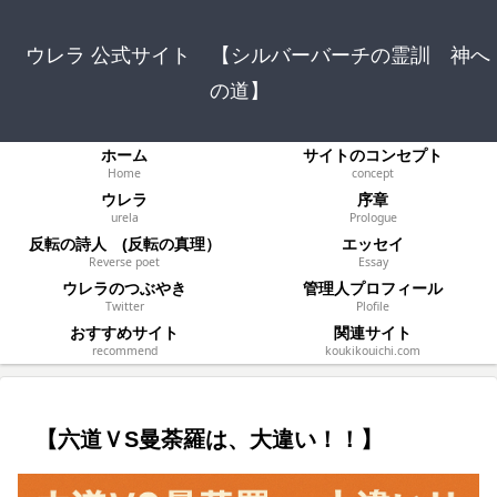
ウレラ 公式サイト 【シルバーバーチの霊訓 神へ
の道】
ホーム
サイトのコンセプト
Home
concept
ウレラ
序章
urela
Prologue
反転の詩人 (反転の真理）
エッセイ
Reverse poet
Essay
ウレラのつぶやき
管理人プロフィール
Twitter
Plofile
おすすめサイト
関連サイト
recommend
koukikouichi.com
【六道ＶS曼荼羅は、大違い！！】