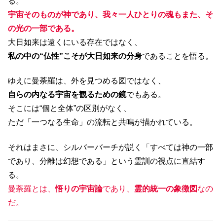
る。
宇宙そのものが神であり、我々一人ひとりの魂もまた、そ
の光の一部である。
大日如来は遠くにいる存在ではなく、
私の中の“仏性”こそが大日如来の分身
であることを悟る。
ゆえに曼荼羅は、外を見つめる図ではなく、
自らの内なる宇宙を観るための鏡
でもある。
そこには“個と全体”の区別がなく、
ただ「一つなる生命」の流転と共鳴が描かれている。
それはまさに、シルバーバーチが説く「すべては神の一部
であり、分離は幻想である」という霊訓の視点に直結す
る。
曼荼羅とは、
悟りの宇宙論
であり、
霊的統一の象徴図
なの
だ。