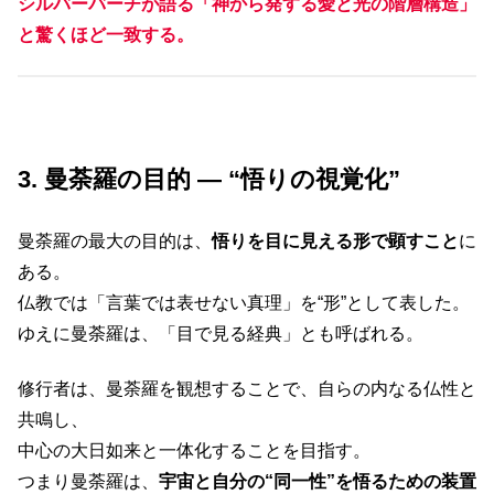
シルバーバーチが語る「神から発する愛と光の階層構造」
と驚くほど一致する。
3. 曼荼羅の目的 ― “悟りの視覚化”
曼荼羅の最大の目的は、
悟りを目に見える形で顕すこと
に
ある。
仏教では「言葉では表せない真理」を“形”として表した。
ゆえに曼荼羅は、「目で見る経典」とも呼ばれる。
修行者は、曼荼羅を観想することで、自らの内なる仏性と
共鳴し、
中心の大日如来と一体化することを目指す。
つまり曼荼羅は、
宇宙と自分の“同一性”を悟るための装置