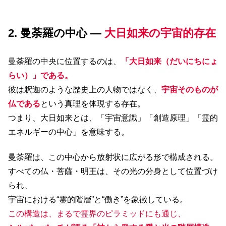
2. 曼荼羅の中心 ―
大日如来の宇宙的存在
曼荼羅の中央に位置するのは、
「大日如来（だいにちにょ
らい）」である。
彼は釈迦のような歴史上の人物ではなく、
宇宙そのものが
仏である
という真理を体現する存在。
つまり、大日如来とは、「宇宙意識」「創造原理」「霊的
エネルギーの中心」を意味する。
曼荼羅は、この中心から放射状に広がる形で構成される。
すべての仏・菩薩・明王は、その光の分身として位置づけ
られ、
宇宙における“霊的階層”と“働き”を象徴している。
この構造は、まるで霊界のピラミッドにも通じ、