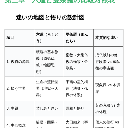
――迷いの地図と悟りの設計図――
六道（ろくど
曼荼羅（まん
項目
本質的な違い
う）
だら）
釈迦の基本教
密教（大乗仏
成仏以前の修
義（原始仏
1. 教義の源流
教の極致・金
行段階 vs 成仏
教・輪廻思
剛乗）
後の宇宙観
想）
生命の流転世
宇宙の霊的構
現象界 vs 本源
2. 扱う世界
界（地獄〜天
造（法身・仏
界
界）
界の体系）
苦の克服 vs 光
3. 主題
苦しみと迷い
調和と悟り
の体現
輪廻・因果・
大日如来（宇
個人の修行 vs
4. 中心概念