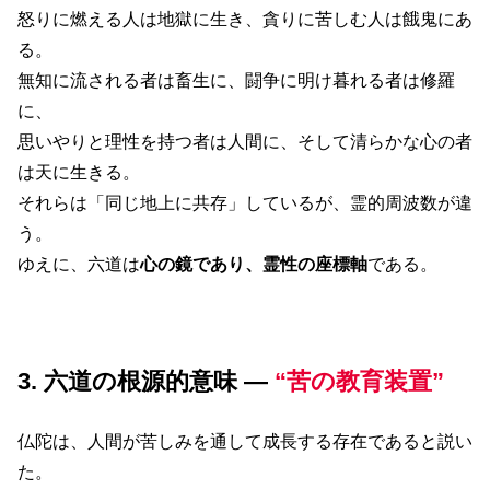
怒りに燃える人は地獄に生き、貪りに苦しむ人は餓鬼にあ
る。
無知に流される者は畜生に、闘争に明け暮れる者は修羅
に、
思いやりと理性を持つ者は人間に、そして清らかな心の者
は天に生きる。
それらは「同じ地上に共存」しているが、霊的周波数が違
う。
ゆえに、六道は
心の鏡であり、霊性の座標軸
である。
3. 六道の根源的意味 ―
“苦の教育装置”
仏陀は、人間が苦しみを通して成長する存在であると説い
た。