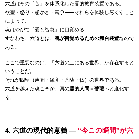
六道はその「苦」を体系化した霊的教育装置である。
欲望・怒り・愚かさ・競争――それらを体験し尽くすこと
によって、
魂はやがて「愛と智慧」に目覚める。
すなわち、六道とは、
魂が目覚めるための舞台装置
なので
ある。
ここで重要なのは、「六道の上にある世界」が存在すると
いうことだ。
それが四聖（声聞・縁覚・菩薩・仏）の世界である。
六道を越えた魂こそが、
真の霊的人間＝菩薩
へと進化す
る。
4. 六道の現代的意義 ―
“今この瞬間”が六