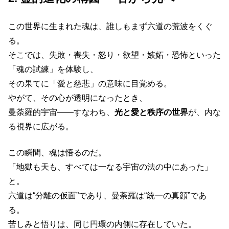
この世界に生まれた魂は、誰しもまず六道の荒波をくぐ
る。
そこでは、失敗・喪失・怒り・欲望・嫉妬・恐怖といった
「魂の試練」を体験し、
その果てに「愛と慈悲」の意味に目覚める。
やがて、その心が透明になったとき、
曼荼羅的宇宙——すなわち、
光と愛と秩序の世界
が、内な
る視界に広がる。
この瞬間、魂は悟るのだ。
「地獄も天も、すべては一なる宇宙の法の中にあった」
と。
六道は“分離の仮面”であり、曼荼羅は“統一の真顔”であ
る。
苦しみと悟りは、同じ円環の内側に存在していた。