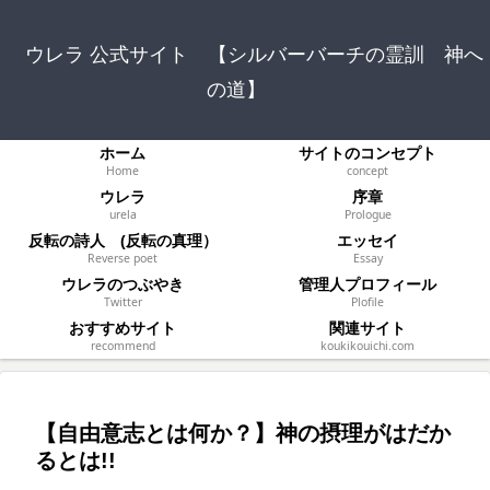
ウレラ 公式サイト 【シルバーバーチの霊訓 神へ
の道】
ホーム
サイトのコンセプト
Home
concept
ウレラ
序章
urela
Prologue
反転の詩人 (反転の真理）
エッセイ
Reverse poet
Essay
ウレラのつぶやき
管理人プロフィール
Twitter
Plofile
おすすめサイト
関連サイト
recommend
koukikouichi.com
【自由意志とは何か？】神の摂理がはだか
るとは!!