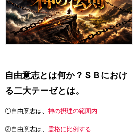
自由意志とは何か？ＳＢにおけ
る二大テーゼとは。
①自由意志は、
神の摂理の範囲内
②自由意志は、
霊格に比例する