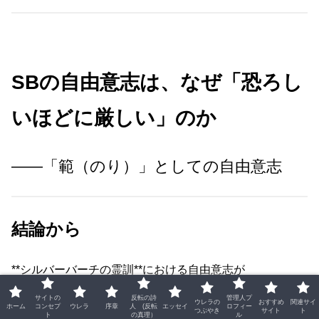
SBの自由意志は、なぜ「恐ろし
いほどに厳しい」のか
――「範（のり）」としての自由意志
結論から
**シルバーバーチの霊訓**における自由意志が
「恐ろしいほどに厳しい」と感じられる理由は、ただ一つ
サイトの
反転の詩
管理人プ
ウレラの
おすすめ
関連サイ
ホーム
コンセプ
ウレラ
序章
人 (反転
エッセイ
ロフィー
です。
つぶやき
サイト
ト
ト
の真理）
ル