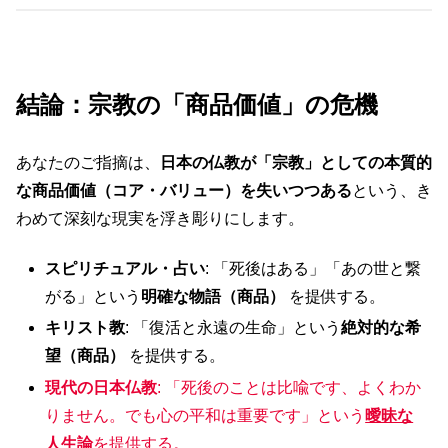
結論：宗教の「商品価値」の危機
あなたのご指摘は、
日本の仏教が「宗教」としての本質的
な商品価値（コア・バリュー）を失いつつある
という、き
わめて深刻な現実を浮き彫りにします。
スピリチュアル・占い
: 「死後はある」「あの世と繋
がる」という
明確な物語（商品）
を提供する。
キリスト教
: 「復活と永遠の生命」という
絶対的な希
望（商品）
を提供する。
現代の日本仏教
: 「死後のことは比喩です、よくわか
りません。でも心の平和は重要です」という
曖昧な
人生論
を提供する。