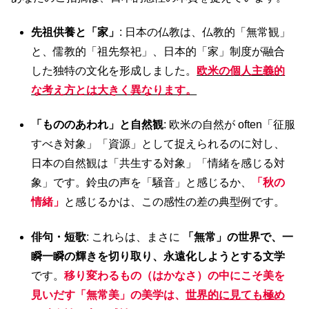
先祖供養と「家」
: 日本の仏教は、仏教的「無常観」
と、儒教的「祖先祭祀」、日本的「家」制度が融合
した独特の文化を形成しました。
欧米の個人主義的
な考え方とは大きく異なります。
「もののあわれ」と自然観
: 欧米の自然が often「征服
すべき対象」「資源」として捉えられるのに対し、
日本の自然観は「共生する対象」「情緒を感じる対
象」です。鈴虫の声を「騒音」と感じるか、
「秋の
情緒」
と感じるかは、この感性の差の典型例です。
俳句・短歌
: これらは、まさに
「無常」の世界で、一
瞬一瞬の輝きを切り取り、永遠化しようとする文学
です。
移り変わるもの（はかなさ）の中にこそ美を
見いだす「無常美」の美学は、
世界的に見ても極め