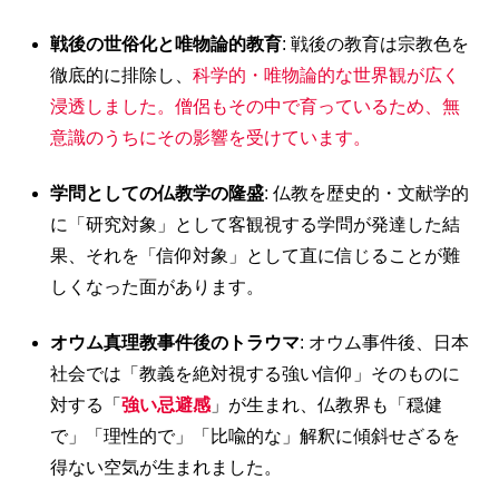
戦後の世俗化と唯物論的教育
: 戦後の教育は宗教色を
徹底的に排除し、
科学的・唯物論的な世界観が広く
浸透しました。僧侶もその中で育っているため、無
意識のうちにその影響を受けています。
学問としての仏教学の隆盛
: 仏教を歴史的・文献学的
に「研究対象」として客観視する学問が発達した結
果、それを「信仰対象」として直に信じることが難
しくなった面があります。
オウム真理教事件後のトラウマ
: オウム事件後、日本
社会では「教義を絶対視する強い信仰」そのものに
対する「
強い忌避感
」が生まれ、仏教界も「穏健
で」「理性的で」「比喩的な」解釈に傾斜せざるを
得ない空気が生まれました。