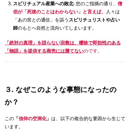
スピリチュアル産業への敗北
: 您のご指摘の通り、
僧
侶が「死後のことはわからない」と言えば、
人々は
「あの世との通信」を謳う
スピリチュリストや占い
師
のもとへ自然と流向いてしまいます。
「絶対の真理」を語らない宗教は、曖昧で即効性のある
「物語」を提供する商売には勝てない
のです。
３. なぜこのような事態になったの
か？
この
「
信仰の空洞化
」
は、以下の複合的な要因から生じて
います。