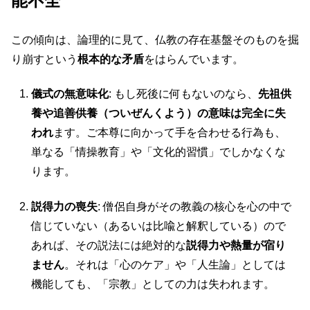
能不全
この傾向は、論理的に見て、仏教の存在基盤そのものを掘
り崩すという
根本的な矛盾
をはらんでいます。
儀式の無意味化
: もし死後に何もないのなら、
先祖供
養や追善供養（ついぜんくよう）の意味は完全に失
われ
ます。ご本尊に向かって手を合わせる行為も、
単なる「情操教育」や「文化的習慣」でしかなくな
ります。
説得力の喪失
: 僧侶自身がその教義の核心を心の中で
信じていない（あるいは比喩と解釈している）ので
あれば、その説法には絶対的な
説得力や熱量が宿り
ません
。それは「心のケア」や「人生論」としては
機能しても、「宗教」としての力は失われます。