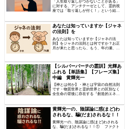
「人生取り返しがつかないことがある」
に対する、アンチテーゼとして、霊的視
座では「取り返しが付く！」という結論
を導き出して、詳しく述べてもらいまし
たが、一番重要な質問を忘れていまし
た。すなわち、「人を殺したときは、も
あなたは知っていますか【ジャネ
う取り返しがつかない」です...
の法則】を
あなたは知っていますか【ジャネの法
則】をジャネの法則とは何ですか？お正
月が来たと思ったら、もう、年の瀬、う
そでしょう！子供のころは、一年が本当
に長かった・・・７４歳になると、時の
流れの速さが身に沁みます…ということ
【シルバーバーチの霊訓】光輝あ
で。ChatGPT:ああ、...
ふれる【単語集】【フレーズ集】
中編 黄輝光一
【神とは何か】・神とは宇宙の自然法則
です・物質世界と霊的世界との区別なく
全生命の背後に存在する『創造的エネル
ギー』です ・完全なる愛・完全なる叡
智です「神は、すずめ一羽が落ちるのも
ご存じである」と教わっていますが、本
黄輝光一の、陰謀論に惑(まど)わ
当ですか？信じられません...
されるな、騙(だま)されるな！！
黄輝光一の、陰謀論に惑(まど)わされる
な、騙(だま)されるな！！① ファクト