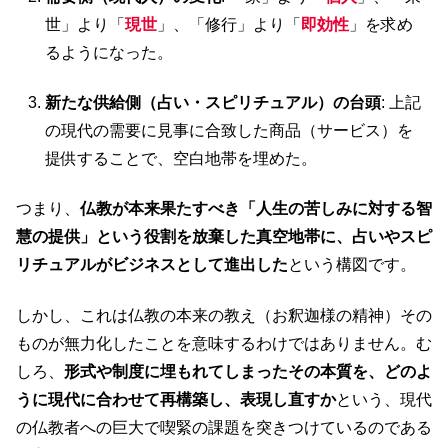
世」より「
現世
」、「修行」より「
即効性
」を求め
るようになった。
新たな供給側（占い・スピリチュアル）の台頭
: 上記
の現代の需要に見事に合致した商品（サービス）を
提供することで、空白地帯を埋めた。
つまり、
仏教が本来果たすべき「人生の苦しみに対する智
慧の提供」という役割を放棄した真空地帯に、占いやスピ
リチュアルがビジネスとして進出した
という構図です。
しかし、これは仏教の本来の教え（お釈迦様の精神）その
ものが無力化したことを意味するわけではありません。む
しろ、
形式や制度に埋もれてしまったその本質を、どのよ
うに現代に合わせて再構築し、表現し直すか
という、現代
の仏教者への巨大で喫緊の課題を突きつけているのである