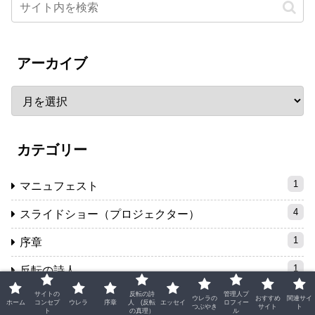
アーカイブ
カテゴリー
1
マニュフェスト
4
スライドショー（プロジェクター）
1
序章
1
反転の詩人
サイトの
反転の詩
管理人プ
1
SF小説
ウレラの
おすすめ
関連サイ
ホーム
コンセプ
ウレラ
序章
人 (反転
エッセイ
ロフィー
つぶやき
サイト
ト
ト
の真理）
ル