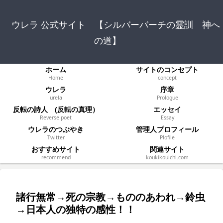
ウレラ 公式サイト 【シルバーバーチの霊訓 神へ
の道】
ホーム
サイトのコンセプト
Home
concept
ウレラ
序章
urela
Prologue
反転の詩人 (反転の真理）
エッセイ
Reverse poet
Essay
ウレラのつぶやき
管理人プロフィール
Twitter
Plofile
おすすめサイト
関連サイト
recommend
koukikouichi.com
諸行無常→死の宗教→もののあわれ→鈴虫
→日本人の独特の感性！！