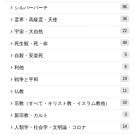
96
シルバーバーチ
36
霊界・高級霊・天使
22
宇宙・大自然
48
死生観・死・命
5
自殺・安楽死
6
利他
19
戦争と平和
11
仏教
10
宗教（すべて・キリスト教・イスラム教他）
3
新宗教・カルト
14
人類学・社会学・文明論・コロナ