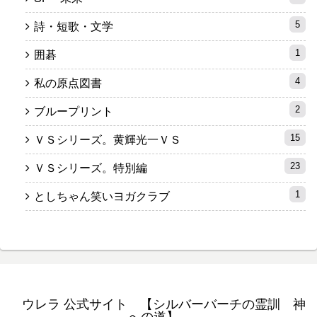
5
詩・短歌・文学
1
囲碁
4
私の原点図書
2
ブループリント
15
ＶＳシリーズ。黄輝光一ＶＳ
23
ＶＳシリーズ。特別編
1
としちゃん笑いヨガクラブ
ウレラ 公式サイト 【シルバーバーチの霊訓 神
への道】