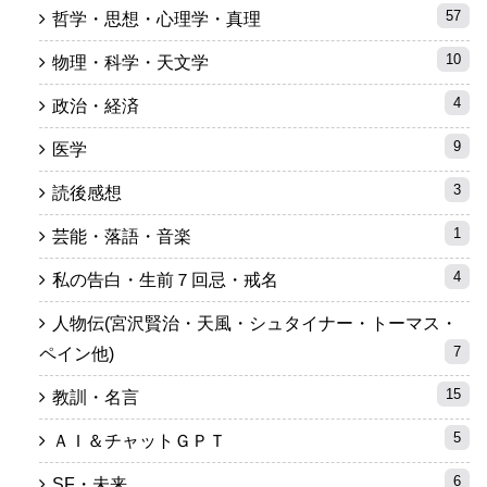
57
哲学・思想・心理学・真理
10
物理・科学・天文学
4
政治・経済
9
医学
3
読後感想
1
芸能・落語・音楽
4
私の告白・生前７回忌・戒名
人物伝(宮沢賢治・天風・シュタイナー・トーマス・
7
ペイン他)
15
教訓・名言
5
ＡＩ＆チャットＧＰＴ
6
SF・未来