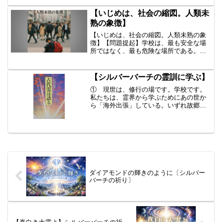
ち」「そこからは敵」と区別してしまい
ます。でも本当は、そんな線はありませ
【いじめは、社会の縮図。人類未
ん。同じ地球に生まれた仲間...
熟の象徴】
【いじめは、社会の縮図。人類未熟の象
徴】【問題提起】学校は、最も安全な場
所ではなく、最も危険な場所である。小
学校は、社会の縮図である。縮図とは、
人間関係の縮図。イジメの縮図。国家
は、国民をいじめる。社長は、部長をい
【シルバーバーチの霊訓に学ぶ】
じめる、部長は、課長をいじ...
① 現世は、修行の場です。学校です。
私たちは、霊界から学ぶためにあの世か
ら「海外出張」している。いずれ故郷す
なわち、「霊界に帰還する」② この地
球上で、いっぱい体験を積んで、目覚め
〔神の火花〕、いかに魂を成長させる
か。〔人生の目的は、霊的成...
ダイアモンドの輝きのように〔シルバー
バーチの祈り〕