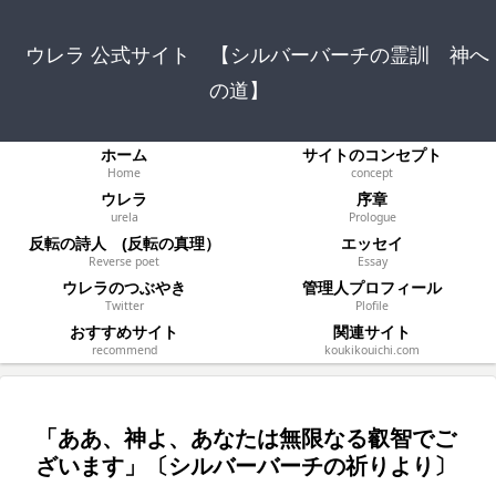
ウレラ 公式サイト 【シルバーバーチの霊訓 神へ
の道】
ホーム
サイトのコンセプト
Home
concept
ウレラ
序章
urela
Prologue
反転の詩人 (反転の真理）
エッセイ
Reverse poet
Essay
ウレラのつぶやき
管理人プロフィール
Twitter
Plofile
おすすめサイト
関連サイト
recommend
koukikouichi.com
「ああ、神よ、あなたは無限なる叡智でご
ざいます」〔シルバーバーチの祈りより〕