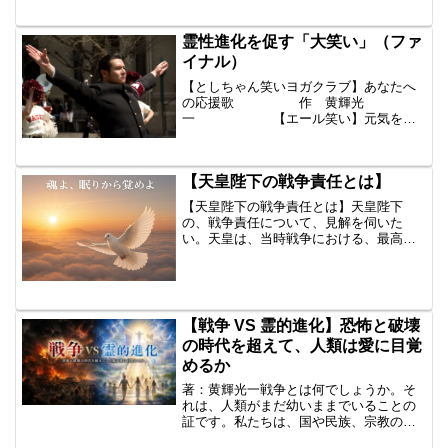
ちのふるさとです〕私たちは、この地球
という物質世界に生まれてきました。そ
の理由は、神が、神を認識しうる高度な
霊性進化を促す「大笑い」（ファ
る意識体、すなわち、神の...
イナル）
【としちゃん笑いヨガクラブ】あなたへ
の応援歌 作 黄輝光
一 【エール笑い】元気を蘇
えらせ、明るく希望に満ちた一日を過ご
すために。ではいってみましょう！フレ
ー フレー あなた！ 第一章 【最高の
【天皇陛下の戦争責任とは】
自分】① いつも上機嫌、朝から...
【天皇陛下の戦争責任とは】天皇陛下
の、戦争責任について、見解を伺いた
い。天皇は、当時戦争における、最高責
任者であり、「神」とも言われる存在で
す。一般国民は、戦前、戦時中、ある意
味洗脳され、正しい情報・戦況が全く伝
えられていなかった。では、天...
【戦争 VS 霊的進化】恐怖と破壊
の時代を超えて、人類は愛に目覚
めるか
著：黄輝光一戦争とは何でしょうか。そ
れは、人類がまだ幼いままでいることの
証です。私たちは、国や民族、宗教のち
がいで線を引き、「ここまでは自分た