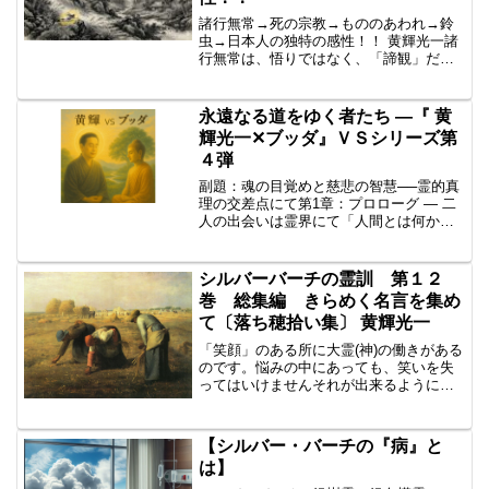
諸行無常→死の宗教→もののあわれ→鈴
虫→日本人の独特の感性！！ 黄輝光一諸
行無常は、悟りではなく、「諦観」だと
思うのですが。しかも、仏教独特の感
性。仏教は「死の宗教」の一面を持って
いると思います。キリスト教では、イエ
永遠なる道をゆく者たち ―『 黄
スによる復活、地上天国が...
輝光一✕ブッダ』ＶＳシリーズ第
４弾
副題：魂の目覚めと慈悲の智慧──霊的真
理の交差点にて第1章：プロローグ ― 二
人の出会いは霊界にて「人間とは何か」
「なぜ生まれ、なぜ死ぬのか」。この永
遠の問いに、時空を超えて応えようとし
た二つの魂──それが、仏陀（ゴータマ・
シルバーバーチの霊訓 第１２
シッダールタ）と...
巻 総集編 きらめく名言を集め
て〔落ち穂拾い集〕 黄輝光一
「笑顔」のある所に大霊(神)の働きがある
のです。悩みの中にあっても、笑いを失
ってはいけませんそれが出来るようにな
れば何事も必ず解決しますこのことは私
が長い間繰り返し申し上げてきたことで
す俗世のことに悩まされて笑顔を忘れる
【シルバー・バーチの『病』と
ようでは、まだ真理を...
は】