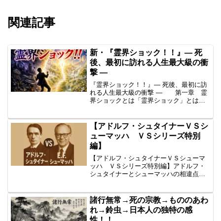
関連記事
新・『霊界ショック！！』― 死
後、最初に訪れる人生最大級の衝
撃 ―
『霊界ショック！！』― 死後、最初に訪
れる人生最大級の衝撃 ― 第一章 霊
界ショックとは「霊界ショック」とは、
死後、最初に体験する人生最大級の衝撃
です。死ねばすべて終わる。死後は
「無」である。そう確信して生きてきた
【アドルフ・シュタイナーＶＳシ
人ほど、その衝撃は大きく...
ューマッハ ＶＳシリーズ特別
編】
【アドルフ・シュタイナーＶＳシューマ
ッハ ＶＳシリーズ特別編】アドルフ・
シュタイナーとシューマッハの相違点と
同意点を、徹底解説せよ。ＶSシリーズの
特別編です。たとえば、①死生観②人間
観③世界観(宗教）④社会構想⑤経済⑥政
諸行無常→死の宗教→もののあわ
策⑦教育⑧農業⑨自然...
れ→鈴虫→日本人の独特の感
性！！