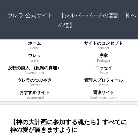
ウレラ 公式サイト 【シルバーバーチの霊訓 神へ
の道】
ホーム
サイトのコンセプト
Home
concept
ウレラ
序章
urela
Prologue
反転の詩人 (反転の真理）
エッセイ
Reverse poet
Essay
ウレラのつぶやき
管理人プロフィール
Twitter
Plofile
おすすめサイト
関連サイト
recommend
koukikouichi.com
【神の大計画に参加する魂たち】すべてに
神の愛が届きますように