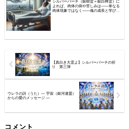
シルバーバーチ（銀樹霊＝銀白樺霊）に
よれば、肉体の病や苦しみは――単なる
肉体現象ではなく――魂の成長と学びを
促す〈霊的な課題〉です。一方、現世的
な病の概念は、「できるが限り、病気に
なりたくない」「病気は、早く治した
い」「この世界から、病気と...
【真白き大霊よ】シルバーバーチの祈
り 第三弾
ウレラの詩（うた）― 宇宙（銀河連盟）
からの愛のメッセージ ―
コメント