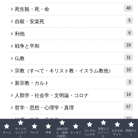
48
死生観・死・命
5
自殺・安楽死
6
利他
19
戦争と平和
11
仏教
10
宗教（すべて・キリスト教・イスラム教他）
3
新宗教・カルト
14
人類学・社会学・文明論・コロナ
57
哲学・思想・心理学・真理
10
物理・科学・天文学
サイトの
反転の詩
管理人プ
ウレラの
おすすめ
関連サイ
4
政治・経済
ホーム
コンセプ
ウレラ
序章
人 (反転
エッセイ
ロフィー
つぶやき
サイト
ト
ト
の真理）
ル