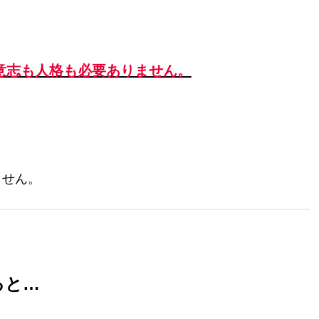
意志も人格も必要ありません。
ません。
ると…