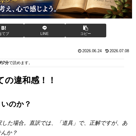
はてブ
LINE
コピー
2026.06.24
2026.07.08
約7分
で読めます。
ての違和感！！
しいのか？
訳した場合。直訳では、「道具」で、正解ですが、あ
せんか？