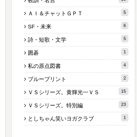
教訓・名言
5
ＡＩ＆チャットＧＰＴ
6
SF・未来
5
詩・短歌・文学
1
囲碁
4
私の原点図書
2
ブループリント
15
ＶＳシリーズ。黄輝光一ＶＳ
23
ＶＳシリーズ。特別編
1
としちゃん笑いヨガクラブ