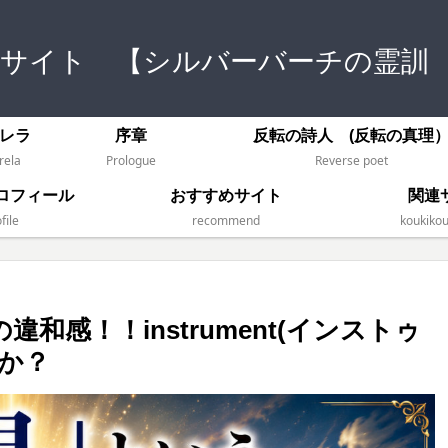
式サイト 【シルバーバーチの霊訓
レラ
序章
反転の詩人 (反転の真理
rela
Prologue
Reverse poet
ロフィール
おすすめサイト
関連
file
recommend
koukikou
感！！instrument(インストゥ
か？