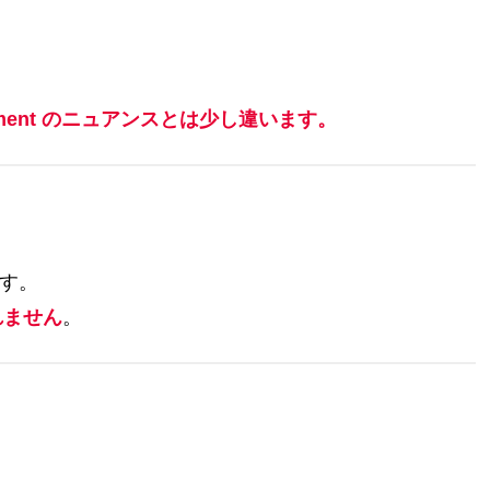
rument のニュアンスとは少し違います。
ます。
れません
。