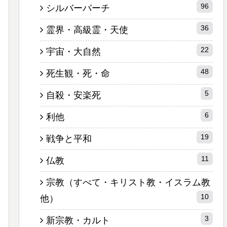
96
シルバーバーチ
36
霊界・高級霊・天使
22
宇宙・大自然
48
死生観・死・命
5
自殺・安楽死
6
利他
19
戦争と平和
11
仏教
宗教（すべて・キリスト教・イスラム教
10
他）
3
新宗教・カルト