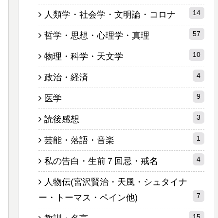
14
人類学・社会学・文明論・コロナ
57
哲学・思想・心理学・真理
10
物理・科学・天文学
4
政治・経済
9
医学
3
読後感想
1
芸能・落語・音楽
4
私の告白・生前７回忌・戒名
人物伝(宮沢賢治・天風・シュタイナ
7
ー・トーマス・ペイン他)
15