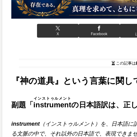
X
Facebook
この記事は
『神の道具』という言葉に関し
インストゥルメント
副題「
instrument
の日本語訳は、正
instrument
（インストゥルメント）を、日本語に
る文脈の中で、それ以外の日本語で、表現できま