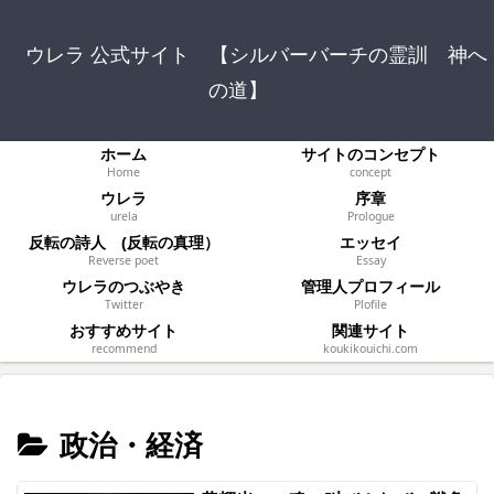
ウレラ 公式サイト 【シルバーバーチの霊訓 神へ
の道】
ホーム
サイトのコンセプト
Home
concept
ウレラ
序章
urela
Prologue
反転の詩人 (反転の真理）
エッセイ
Reverse poet
Essay
ウレラのつぶやき
管理人プロフィール
Twitter
Plofile
おすすめサイト
関連サイト
recommend
koukikouichi.com
政治・経済