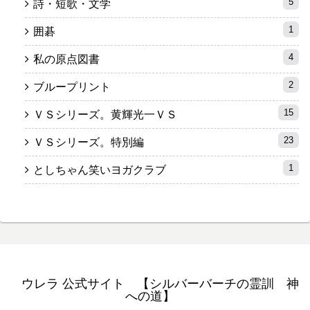
5
詩・短歌・文学
1
囲碁
4
私の原点図書
2
ブループリント
15
ＶＳシリーズ。黄輝光一ＶＳ
23
ＶＳシリーズ。特別編
1
としちゃん笑いヨガクラブ
ウレラ 公式サイト 【シルバーバーチの霊訓 神
への道】