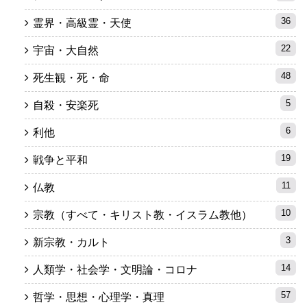
36
霊界・高級霊・天使
22
宇宙・大自然
48
死生観・死・命
5
自殺・安楽死
6
利他
19
戦争と平和
11
仏教
10
宗教（すべて・キリスト教・イスラム教他）
3
新宗教・カルト
14
人類学・社会学・文明論・コロナ
57
哲学・思想・心理学・真理