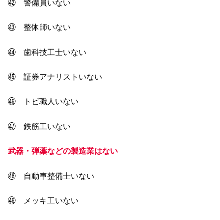
㊷ 警備員いない
㊸ 整体師いない
㊹ 歯科技工士いない
㊺ 証券アナリストいない
㊻ トビ職人いない
㊼ 鉄筋工いない
武器・弾薬などの製造業はない
㊽ 自動車整備士いない
㊾ メッキ工いない