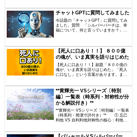
う世界ですか？これは、ズバリ、架空の
世界ですか。精神世界のお話しですか、
それとも、将来の必ず訪れる現実(死後）
チャットGPTに質問してみました
の世界とあると考え...
今話題の「チャットGPT」に質問してみ
ました。質問 「シルバーバーチは、幸
福について、何と言っていますか？」
【シルバーバーチの幸福に関する回答
〔教え〕】シルバーバーチは、物質的な
ものではなく、霊的な成長と他者への奉
仕によって本当の幸福が得ら...
【死人に口あり！！】 ８００億
の魂が、いま真実を語りはじめた
【死人に口あり！！】副題「８００億の
魂が、いま真実を語りはじめた」「死人
に口なし」という言葉があります。ま
た、「本人が死んでいないのだから、真
実はやぶの中」とも、言われておりま
す。又、歴史上では、「ピラミッドの真
**黄輝光一 VSシリーズ〔特別
実」に関しても、今となっては...
編〕一覧表（時系列・対称性が分
かる解説付き）**
**黄輝光一 VSシリーズ〔特別編〕一覧表
（時系列・簡潔寸評付き）** ① 忘己
利他 VS 自利利他対称性の核心：利他は
自己否定か、自己完成か「忘己利他」
は、自己を消すことで他を生かすという
倫理。一方「自利利他」は、自らの成
【バシャールＶSシルバーバー