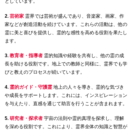
としています。 ​
2.
芸術家
霊界では芸術が盛んであり、音楽家、画家、作
家などが創造活動を続けています。​これらの活動は、他の
霊に美と喜びを提供し、霊的な感性を高める役割を果たし
ます。​
3.
教育者・指導者
霊的知識や経験を共有し、他の霊の成
長を助ける役割です。​地上での教師と同様に、霊界でも学
びと教えのプロセスが続いています。​
4.
霊的ガイド・守護霊
地上の人々を導き、霊的な気づき
や成長をサポートします。​これには、インスピレーション
を与えたり、直感を通じて助言を行うことが含まれます。​
5.
研究者・探求者
宇宙の法則や霊的真理を探求し、理解
を深める役割です。​これにより、霊界全体の知識と智慧が