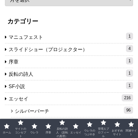
カテゴリー
1
マニュフェスト
4
スライドショー（プロジェクター）
1
序章
1
反転の詩人
1
SF小説
216
エッセイ
96
シルバーバーチ
36
霊界・高級霊・天使
サイトの
反転の詩
管理人プ
ウレラの
おすすめ
関連サイ
ホーム
コンセプ
ウレラ
序章
人 (反転
エッセイ
ロフィー
22
つぶやき
サイト
ト
宇宙・大自然
ト
の真理）
ル