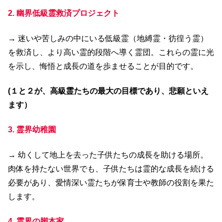
2. 幽界低級霊救済プロジェクト
→ 迷いや苦しみの中にいる低級霊（地縛霊・彷徨う霊）
を救済し、より高い霊的段階へ導く霊団。これらの霊に光
を示し、悔悟と成長の道を歩ませることが目的です。
(１と２が、高級霊たちの最大の目標であり、悲願といえ
ます）
3. 霊界幼稚園
→ 幼くして地上を去った子供たちの成長を助ける場所。
肉体を持たない世界でも、子供たちは霊的な成長を続ける
必要があり、愛情深い霊たちが保育士や教師の役割を果た
します。
4. 霊界の脚本家