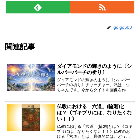
igoigo503
関連記事
ダイアモンドの輝きのように〔シ
ルバーバーチの祈り〕
ダイアモンドの輝きのように〔シルバー
バーチの祈り〕チャーチャー、私はコウ
ちゃんです。今からタイトル画像を作っ
てもらいたいんですが、その内容とは、
あの、シルバーバーチの霊君、ご存知の
通り、シルバーバーチの霊君、毎回金曜
仏教における「六道」(輪廻)と
日にロンドンの椅子で行わ...
は？《ゴキブリには、なりたくな
い！！》
仏教における「六道」(輪廻)とは？《ゴキ
ブリには、なりたくない！！》仏教のお
ける「六道」とは、具体的には、どうい