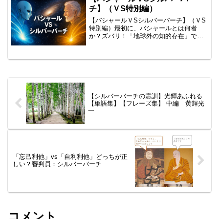
長・幸福が結果...
チ】（ＶS特別編）
【バシャールＶSシルバーバーチ】（ＶS
特別編）最初に、バシャールとは何者
か？ズバリ！「地球外の知的存在」で
す。スピリチャアル系の一方の原点だと
思いますが、シルバーバーチとの「大い
なる相違点」を述べてもらいたし。🐷
ChatGPT:黄輝光一さま...
【シルバーバーチの霊訓】光輝あふれる
【単語集】【フレーズ集】 中編 黄輝光
一
「忘己利他」vs「自利利他」どっちが正
しい？審判員：シルバーバーチ
コメント