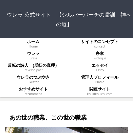
ウレラ 公式サイト 【シルバーバーチの霊訓 神へ
の道】
ホーム
サイトのコンセプト
Home
concept
ウレラ
序章
urela
Prologue
反転の詩人 (反転の真理）
エッセイ
Reverse poet
Essay
ウレラのつぶやき
管理人プロフィール
Twitter
Plofile
おすすめサイト
関連サイト
recommend
koukikouichi.com
あの世の職業、この世の職業