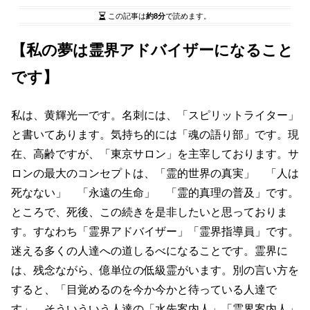
この記事は
約8分
で読めます。
【私の夢は霊界アドバイザーになること
です】
私は、黄輝光一です。名刺には、「スピリットライター」
と書いてあります。気持ち的には「魂の語り部」です。現
在、高齢ですが、「東京サロン」を主宰しております。サ
ロンの最大のコンセプトは、「霊的世界の真実」 「人は
死なない」 「永遠の生命」 「霊的真理の普及」です。
ところで、死後、この続きを是非したいと思っておりま
す。すなわち「霊界アドバイザー」「霊界指導員」です。
迷える多くの人達への道しるべになることです。霊界に
は、残念ながら、億単位の低級霊がいます。別の言い方を
すると、「目覚めるのを今か今かと待っている人達で
す」。そういういう人達の「水先案内人」「霊界案内人」