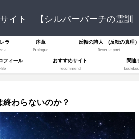
式サイト 【シルバーバーチの霊訓
レラ
序章
反転の詩人 (反転の真理
rela
Prologue
Reverse poet
ロフィール
おすすめサイト
関連
file
recommend
koukikou
は終わらないのか？