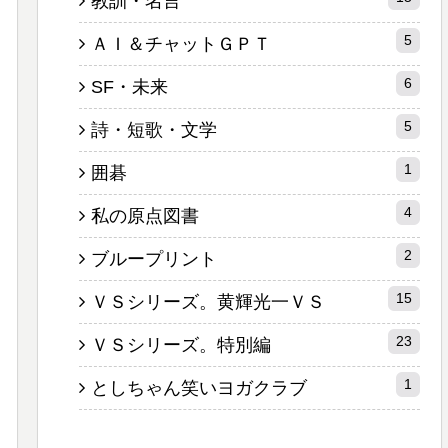
教訓・名言
5
ＡＩ＆チャットＧＰＴ
6
SF・未来
5
詩・短歌・文学
1
囲碁
4
私の原点図書
2
ブループリント
15
ＶＳシリーズ。黄輝光一ＶＳ
23
ＶＳシリーズ。特別編
1
としちゃん笑いヨガクラブ