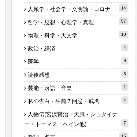
14
人類学・社会学・文明論・コロナ
57
哲学・思想・心理学・真理
10
物理・科学・天文学
4
政治・経済
9
医学
3
読後感想
1
芸能・落語・音楽
4
私の告白・生前７回忌・戒名
人物伝(宮沢賢治・天風・シュタイナ
7
ー・トーマス・ペイン他)
15