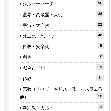
96
シルバーバーチ
36
霊界・高級霊・天使
22
宇宙・大自然
48
死生観・死・命
5
自殺・安楽死
6
利他
19
戦争と平和
11
仏教
宗教（すべて・キリスト教・イスラム教
10
他）
3
新宗教・カルト