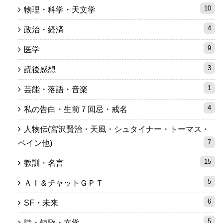
10
物理・科学・天文学
4
政治・経済
9
医学
3
読後感想
1
芸能・落語・音楽
4
私の告白・生前７回忌・戒名
人物伝(宮沢賢治・天風・シュタイナー・トーマス・
7
ペイン他)
15
教訓・名言
5
ＡＩ＆チャットＧＰＴ
6
SF・未来
5
詩・短歌・文学