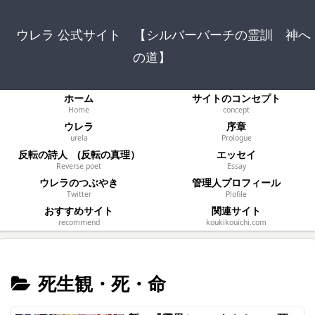
ウレラ 公式サイト 【シルバーバーチの霊訓 神へ
の道】
ホーム
サイトのコンセプト
Home
concept
ウレラ
序章
urela
Prologue
反転の詩人 (反転の真理）
エッセイ
Reverse poet
Essay
ウレラのつぶやき
管理人プロフィール
Twitter
Plofile
おすすめサイト
関連サイト
recommend
koukikouichi.com
死生観・死・命