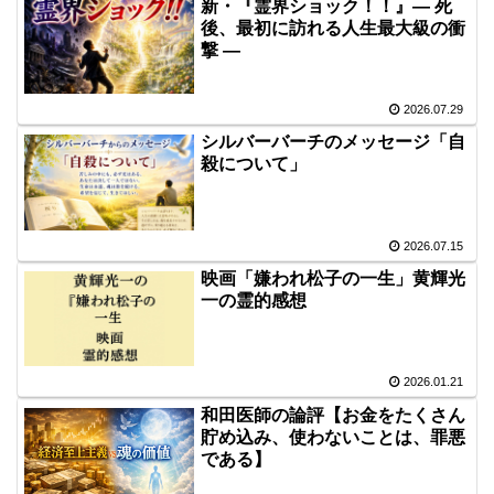
新・『霊界ショック！！』― 死
後、最初に訪れる人生最大級の衝
撃 ―
2026.07.29
シルバーバーチのメッセージ「自
殺について」
2026.07.15
映画「嫌われ松子の一生」黄輝光
一の霊的感想
2026.01.21
和田医師の論評【お金をたくさん
貯め込み、使わないことは、罪悪
である】