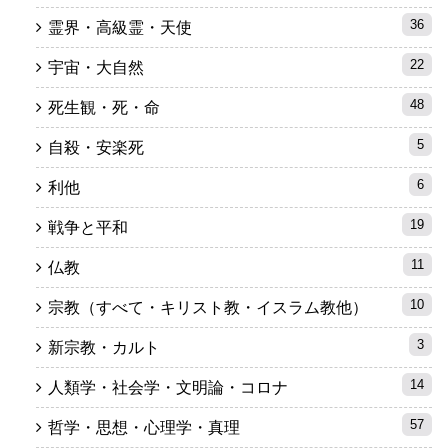
36
霊界・高級霊・天使
22
宇宙・大自然
48
死生観・死・命
5
自殺・安楽死
6
利他
19
戦争と平和
11
仏教
10
宗教（すべて・キリスト教・イスラム教他）
3
新宗教・カルト
14
人類学・社会学・文明論・コロナ
57
哲学・思想・心理学・真理