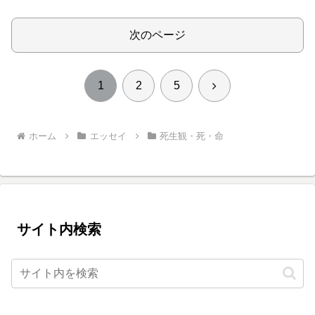
次のページ
次
1
2
5
へ
ホーム
エッセイ
死生観・死・命
サイト内検索