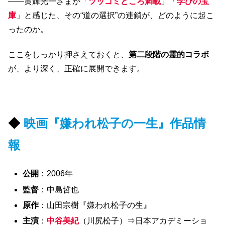
――黄輝光一さまが「
ツッコミどころ満載
」「
学びの宝
庫
」と感じた、その“道の選択”の連鎖が、どのように起こ
ったのか。
ここをしっかり押さえておくと、
第二段階の霊的コラボ
が、より深く、正確に展開できます。
◆
映画『嫌われ松子の一生』作品情
報
公開
：2006年
監督
：中島哲也
原作
：山田宗樹『嫌われ松子の生』
主演
：
中谷美紀
（川尻松子）⇒日本アカデミーショ