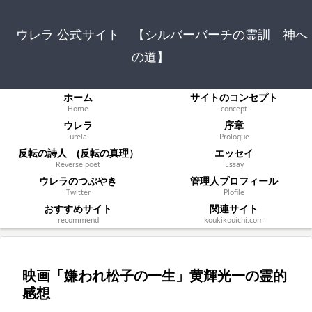
ウレラ 公式サイト 【シルバーバーチの霊訓 神へ
の道】
ホーム
サイトのコンセプト
Home
concept
ウレラ
序章
urela
Prologue
反転の詩人 (反転の真理）
エッセイ
Reverse poet
Essay
ウレラのつぶやき
管理人プロフィール
Twitter
Plofile
おすすめサイト
関連サイト
recommend
koukikouichi.com
映画「嫌われ松子の一生」黄輝光一の霊的
感想