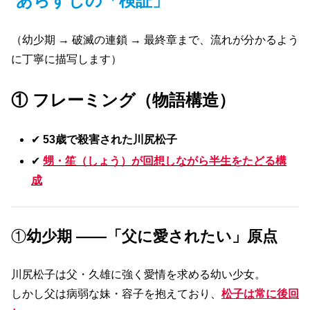
あらすじの「検証」
（幼少期 → 破滅の連鎖 → 最終章まで、流れが分かるよう
に丁寧に描写します）
① フレーミング（物語構造）
✔
53
歳で殺害された川尻松子
✔
甥・笙（しょう）が回想しながら半生をたどる構
成
①
幼少期 ――「父に愛されたい」原点
川尻松子は父・久雄に強く愛情を求める幼い少女。
しかし父は病弱な妹・容子を抱えており、
松子は常に後回