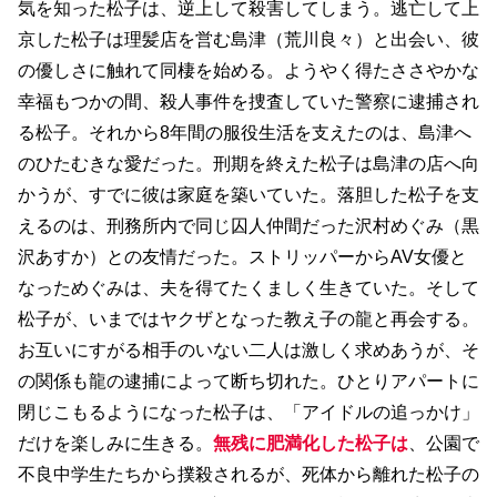
気を知った松子は、逆上して殺害してしまう。逃亡して上
京した松子は理髪店を営む島津（荒川良々）と出会い、彼
の優しさに触れて同棲を始める。ようやく得たささやかな
幸福もつかの間、殺人事件を捜査していた警察に逮捕され
る松子。それから8年間の服役生活を支えたのは、島津へ
のひたむきな愛だった。刑期を終えた松子は島津の店へ向
かうが、すでに彼は家庭を築いていた。落胆した松子を支
えるのは、刑務所内で同じ囚人仲間だった沢村めぐみ（黒
沢あすか）との友情だった。ストリッパーからAV女優と
なっためぐみは、夫を得てたくましく生きていた。そして
松子が、いまではヤクザとなった教え子の龍と再会する。
お互いにすがる相手のいない二人は激しく求めあうが、そ
の関係も龍の逮捕によって断ち切れた。ひとりアパートに
閉じこもるようになった松子は、「アイドルの追っかけ」
だけを楽しみに生きる。
無残に肥満化した松子は
、公園で
不良中学生たちから撲殺されるが、死体から離れた松子の