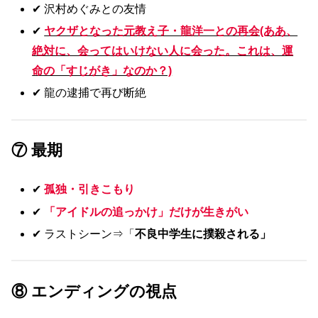
✔ 沢村めぐみとの友情
✔
ヤクザとなった元教え子・龍洋一との再会(ああ、
絶対に、会ってはいけない人に会った。これは、運
命の「すじがき」なのか？)
✔ 龍の逮捕で再び断絶
⑦ 最期
✔
孤独・引きこもり
✔
「アイドルの追っかけ」だけが生きがい
✔ ラストシーン⇒「
不良中学生に撲殺される」
⑧ エンディングの視点