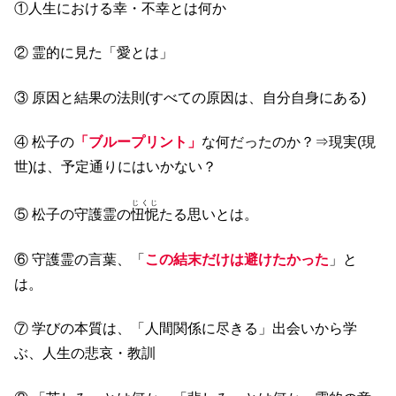
①人生における幸・不幸とは何か
② 霊的に見た「愛とは」
③ 原因と結果の法則(すべての原因は、自分自身にある)
④ 松子の
「ブループリント」
な何だったのか？⇒現実(現
世)は、予定通りにはいかない？
じくじ
⑤ 松子の守護霊の
忸怩
たる思いとは。
⑥ 守護霊の言葉、「
この結末だけは避けたかった
」と
は。
⑦ 学びの本質は、「人間関係に尽きる」出会いから学
ぶ、人生の悲哀・教訓