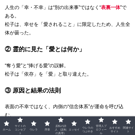
人生の「幸・不幸」は“別の出来事”ではなく“
表裏一体
”で
ある。
松子は、幸せを「愛されること」に限定したため、人生全
体が曇った。
② 霊的に見た「愛とは何か」
“奪う愛”と“捧げる愛”の誤解。
松子は「依存」を「愛」と取り違えた。
③ 原因と結果の法則
表面の不幸ではなく、内側の“信念体系”が運命を呼び込
む。
サイトの
反転の詩
管理人プ
ウレラの
おすすめ
関連サイ
ホーム
コンセプ
ウレラ
序章
人 (反転
エッセイ
ロフィー
④ 松子のブループリント(
人生の設計図
)とは
つぶやき
サイト
ト
ト
の真理）
ル