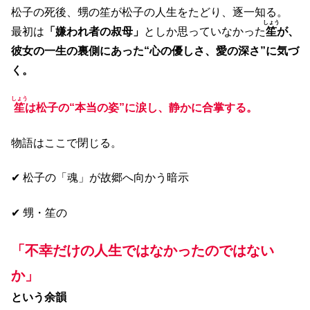
松子の死後、甥の笙が松子の人生をたどり、逐一知る。
しょう
最初は
「嫌われ者の叔母」
としか思っていなかった
笙
が、
彼女の一生の裏側にあった“心の優しさ、愛の深さ”に気づ
く。
しょう
笙
は松子の“本当の姿”に涙し、静かに合掌する。
物語はここで閉じる。
✔ 松子の「魂」が故郷へ向かう暗示
✔ 甥・笙の
「不幸だけの人生ではなかったのではない
か」
という余韻