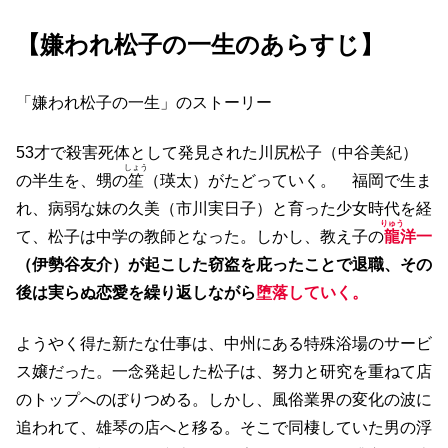
【嫌われ松子の一生のあらすじ】
「嫌われ松子の一生」のストーリー
53才で殺害死体として発見された川尻松子（中谷美紀）
しょう
の半生を、甥の
笙
（瑛太）がたどっていく。 福岡で生ま
れ、病弱な妹の久美（市川実日子）と育った少女時代を経
りゅう
て、松子は中学の教師となった。しかし、教え子の
龍
洋一
（伊勢谷友介）が起こした窃盗を庇ったことで退職、その
後は実らぬ恋愛を繰り返しながら
堕落していく。
ようやく得た新たな仕事は、中州にある特殊浴場のサービ
ス嬢だった。一念発起した松子は、努力と研究を重ねて店
のトップへのぼりつめる。しかし、風俗業界の変化の波に
追われて、雄琴の店へと移る。そこで同棲していた男の浮