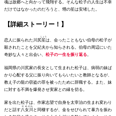
魂は故郷へと向かって飛翔する。そんな松子の人生は不幸
だけではなかったのだろうと、甥の笙は安堵した。
【詳細ストーリー！】
しょう
恋人に振られた川尻
笙
は、会ったこともない伯母の松子が
殺されたことを父紀夫から知らされる。伯母の周辺にいた
奇妙な人々と出会い、
松子の一生を振り返る
。
福岡県の川尻家の長女として生まれた松子は、病弱の妹ば
かり心配する父に振り向いてもらいたいと教師となるが、
教え子の龍の窃盗の罪を被ったために辞職する。また、妹
に対する不満を爆発させ実家との縁を切る。
家を出た松子は、作家志望で自身を太宰治の生まれ変わり
や
めがわ
だと話す
八
女川
と同棲するが、金をせびられて暴力を振わ