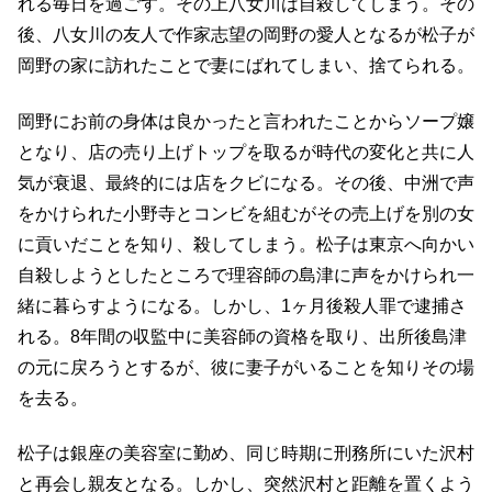
れる毎日を過ごす。その上八女川は自殺してしまう。その
後、八女川の友人で作家志望の岡野の愛人となるが松子が
岡野の家に訪れたことで妻にばれてしまい、捨てられる。
岡野にお前の身体は良かったと言われたことからソープ嬢
となり、店の売り上げトップを取るが時代の変化と共に人
気が衰退、最終的には店をクビになる。その後、中洲で声
をかけられた小野寺とコンビを組むがその売上げを別の女
に貢いだことを知り、殺してしまう。松子は東京へ向かい
自殺しようとしたところで理容師の島津に声をかけられ一
緒に暮らすようになる。しかし、1ヶ月後殺人罪で逮捕さ
れる。8年間の収監中に美容師の資格を取り、出所後島津
の元に戻ろうとするが、彼に妻子がいることを知りその場
を去る。
松子は銀座の美容室に勤め、同じ時期に刑務所にいた沢村
と再会し親友となる。しかし、突然沢村と距離を置くよう