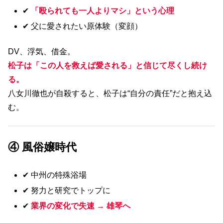
✔
「殴られても一人よりマシ」という心理
✔ 父に愛されたい原体験（変顔）
DV、浮気、借金。
松子は「この人を救えば愛される」と信じて尽くし続け
る。
八女川徹也が自殺すると、松子は“自分の責任”だと抱え込
む。
④ 風俗嬢時代
✔ 中州の特殊浴場
✔ 努力と研究でトップに
✔
業界の変化で失速 → 雄琴へ