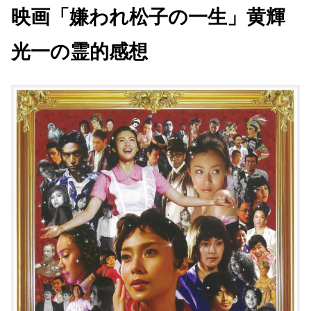
映画「嫌われ松子の一生」
黄輝
光一
の霊的感想