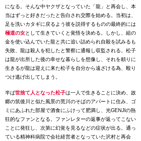
になる。そんな中ヤクザとなっていた「龍」と再会し、本
当はずっと好きだったと告白され交際を始める。当初は、
足を洗いカタギに戻るよう彼を説得するものの最終的には
極道の女
として生きていくと覚悟を決める。しかし、組の
金を使い込んでいた龍と共に追い詰められ自殺を試みるも
失敗、龍は殺人を犯したと警察に通報し収監される。松子
は龍が出所した後の幸せな暮らしを想像し、それを頼りに
生きるが龍は迎えに来た松子を自分から遠ざける為、殴り
つけ逃げ出してしまう。
半ば
世捨て人となった松子
は一人で生きることに決め、故
郷の筑後川と似た風景の荒川のそばのアパートに住み、ゴ
ミにあふれた部屋で酒食にふけって肥満し、光GENJIの熱
狂的なファンとなる。ファンレターの返事が返ってこない
ことに発狂し、次第に幻覚を見るなどの症状が出る。通っ
ている精神科病院で会社経営者となっていた沢村と再会