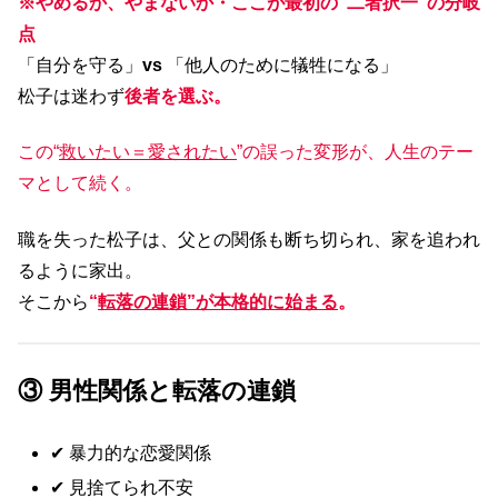
※やめるか、やまないか・ここが最初の“二者択一”の分岐
点
「自分を守る」
vs
「他人のために犠牲になる」
松子は迷わず
後者を選ぶ。
この“
救いたい＝愛されたい
”の誤った変形が、人生のテー
マとして続く。
職を失った松子は、父との関係も断ち切られ、家を追われ
るように家出。
そこから
“
転落の連鎖”が本格的に始まる
。
③ 男性関係と転落の連鎖
✔ 暴力的な恋愛関係
✔ 見捨てられ不安