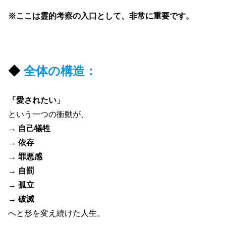
※
ここは霊的考察の入口として、非常に重要です。
◆
全体の構造：
「愛されたい」
という一つの衝動が、
→
自己犠牲
→ 依存
→ 罪悪感
→ 自罰
→ 孤立
→ 破滅
へと形を変え続けた人生。