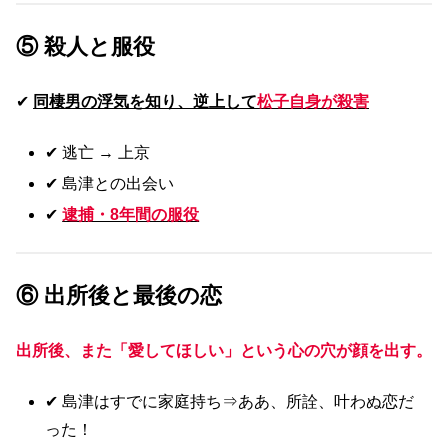
⑤ 殺人と服役
✔
同棲男の浮気を知り、逆上して
松子自身が殺害
✔ 逃亡 → 上京
✔ 島津との出会い
✔
逮捕・8年間の服役
⑥ 出所後と最後の恋
出所後、また「愛してほしい」という心の穴が顔を出す。
✔ 島津はすでに家庭持ち⇒ああ、所詮、叶わぬ恋だ
った！