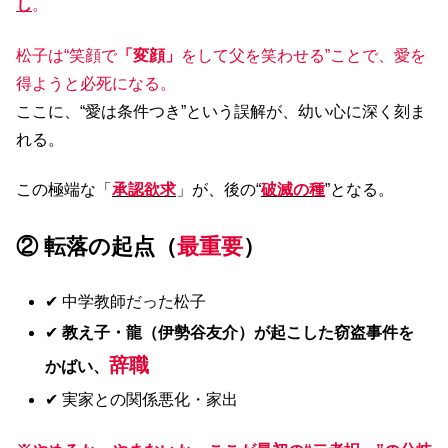
し
。
松子は“笑顔で
「変顔」
をして父を笑わせる”ことで、愛を
得ようと必死になる。
ここに、“愛は条件つき”という誤解が、幼い心に深く刻ま
れる。
この極端な「
承認欲求
」が、後の“
破滅の種
”となる。
② 転落の起点（
最重要
）
✔ 中学教師だった松子
✔
教え子・龍（伊勢谷友介）が起こした窃盗事件を
辞職
かばい、
✔ 実家との関係悪化・家出