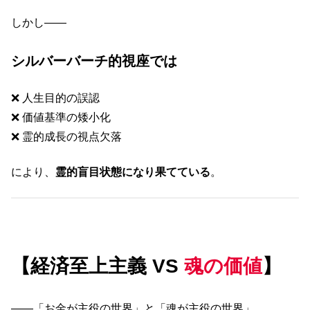
しかし――
シルバーバーチ的視座では
❌ 人生目的の誤認
❌ 価値基準の矮小化
❌ 霊的成長の視点欠落
により、
霊的盲目状態になり果てている
。
【経済至上主義 VS
魂の価値
】
――「お金が主役の世界」と「魂が主役の世界」