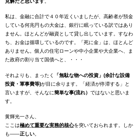
見解だと思います
。
私は、金融に合計で４０年近くいましたが、高齢者が預金
している何兆円もの大金は、銀行に眠っている訳ではあり
ません。ほとんどが融資として貸し出しています。すなわ
ち、お金は循環しているのです。「死に金」は、ほとんど
ありません。個人の住宅ローンや中小企業や大企業へ、ま
た政府の割り当て国債へと、・・・
それよりも、まったく
「無駄な物への投資」(余計な設備
投資・軍事費等)
が目に余ります。「経済が停滞する」と
言いますが、そんなに
簡単な事(流れ）
ではないと思いま
す。
黄輝光一さん、
ここは
極めて重要な実務的核心
を突いておられます。しか
も――
正しい
。