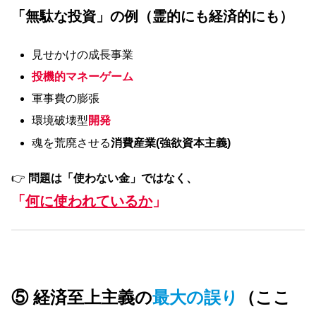
「無駄な投資」の例（霊的にも経済的にも）
見せかけの成長事業
投機的マネーゲーム
軍事費の膨張
環境破壊型
開発
魂を荒廃させる
消費産業(強欲資本主義)
👉
問題は「使わない金」ではなく、
「
何に使われているか
」
⑤ 経済至上主義の
最大の誤り
（ここ