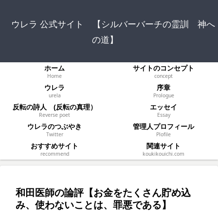
ウレラ 公式サイト 【シルバーバーチの霊訓 神へ
の道】
ホーム
サイトのコンセプト
Home
concept
ウレラ
序章
urela
Prologue
反転の詩人 (反転の真理）
エッセイ
Reverse poet
Essay
ウレラのつぶやき
管理人プロフィール
Twitter
Plofile
おすすめサイト
関連サイト
recommend
koukikouichi.com
和田医師の論評【お金をたくさん貯め込
み、使わないことは、罪悪である】