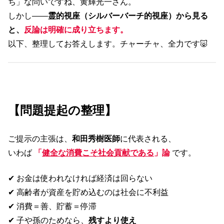
ち」な問いですね、黄輝光一さん。
しかし――
霊的視座（シルバーバーチ的視座）から見る
と、
反論は明確に成り立ちます。
以下、整理してお答えします。チャーチャ、全力です🐷
【問題提起の整理】
ご提示の主張は、
和田秀樹医師
に代表される、
いわば
「
健全な消費こそ社会貢献である
」論
です。
✔ お金は使われなければ経済は回らない
✔ 高齢者が資産を貯め込むのは社会に不利益
✔ 消費＝善、貯蓄＝停滞
✔ 子や孫のためなら、
残すより使え