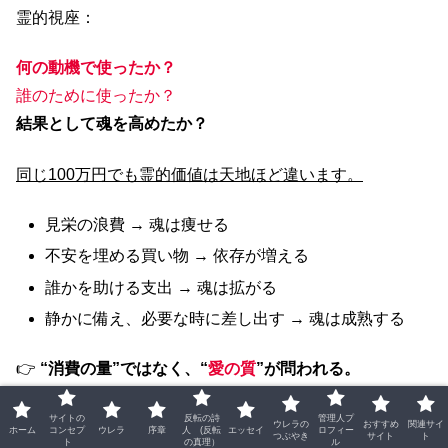
霊的視座：
何の動機で使ったか？
誰のために使ったか？
結果として魂を高めたか？
同じ100万円でも霊的価値は天地ほど違います。
見栄の浪費 → 魂は痩せる
不安を埋める買い物 → 依存が増える
誰かを助ける支出 → 魂は拡がる
静かに備え、必要な時に差し出す → 魂は成熟する
👉
“消費の量”ではなく、“
愛の質
”が問われる。
これがSB的反論の核心です。
サイトの
反転の詩
管理人プ
ウレラの
おすすめ
関連サイ
ホーム
コンセプ
ウレラ
序章
人 (反転
エッセイ
ロフィー
つぶやき
サイト
ト
ト
の真理）
ル