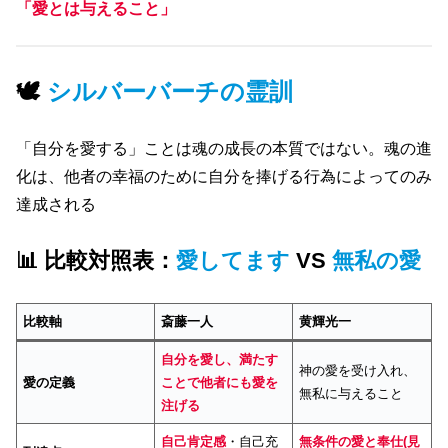
「愛とは与えること」
🕊
シルバーバーチの霊訓
「自分を愛する」ことは魂の成長の本質ではない。魂の進
化は、他者の幸福のために自分を捧げる行為によってのみ
達成される
📊 比較対照表：
愛してます
VS
無私の愛
比較軸
斎藤一人
黄輝光一
自分を愛し、満たす
神の愛を受け入れ、
愛の定義
ことで他者にも愛を
無私に与えること
注げる
自己肯定感
・自己充
無条件の愛と奉仕(見