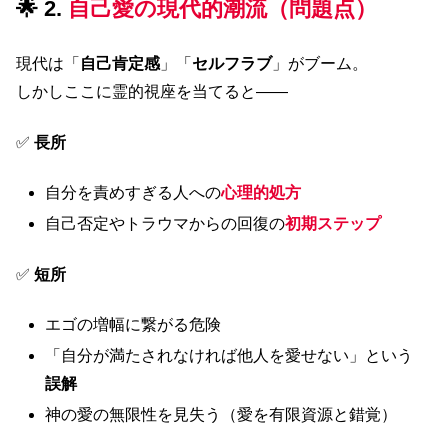
🌟 2.
自己愛の現代的潮流（問題点）
現代は「
自己肯定感
」「
セルフラブ
」がブーム。
しかしここに霊的視座を当てると――
✅
長所
自分を責めすぎる人への
心理的処方
自己否定やトラウマからの回復の
初期ステップ
✅
短所
エゴの増幅に繋がる危険
「自分が満たされなければ他人を愛せない」という
誤解
神の愛の無限性を見失う（愛を有限資源と錯覚）