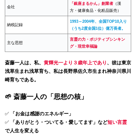
「銀座まるかん」創業者
（漢
会社
方・健康食品・化粧品販売）
1993～2004年、全国TOP10入り
納税記録
（うち2度全国1位）億万長者。
言霊の力・ポジティブシンキン
主な思想
グ・現世幸福論
斎藤一人は、私、
黄輝光一より３歳年上であり
、彼は東京
浅草生まれ浅草育ち、私は長野県佐久市生まれ神奈川県川
崎育ちである。
🌱 斎藤一人の「思想の核」
✅
「お金は感謝のエネルギー」
✅
「ありがとう・ついてる・愛してます」など
短い言霊
で人生を変える