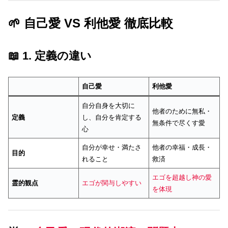
🌱 自己愛 VS 利他愛 徹底比較
📖 1. 定義の違い
自己愛
利他愛
自分自身を大切に
他者のために無私・
定義
し、自分を肯定する
無条件で尽くす愛
心
自分が幸せ・満たさ
他者の幸福・成長・
目的
れること
救済
エゴを超越し神の愛
霊的観点
エゴが関与しやすい
を体現