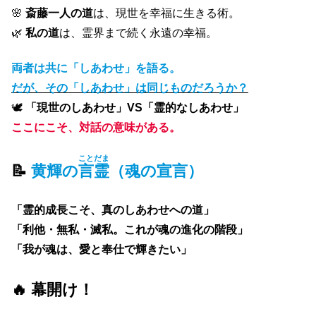
🌸
斎藤一人の道
は、現世を幸福に生きる術。
🌿
私の道
は、霊界まで続く永遠の幸福。
両者は共に「しあわせ」を語る。
だが、その「しあわせ」は同じものだろうか？
🕊
「現世のしあわせ」VS「霊的なしあわせ」
ここにこそ、対話の意味がある。
ことだま
📝
黄輝の
言霊
（魂の宣言）
「霊的成長こそ、真のしあわせへの道」
「利他・無私・滅私。これが魂の進化の階段」
「我が魂は、愛と奉仕で輝きたい」
🔥 幕開け！