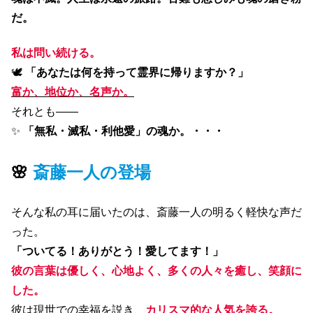
だ。
私は問い続ける。
🕊
「あなたは何を持って霊界に帰りますか？」
富か、地位か、名声か。
それとも――
✨
「無私・滅私・利他愛」の魂か。・・・
🌸
斎藤一人の登場
そんな私の耳に届いたのは、斎藤一人の明るく軽快な声だ
った。
「ついてる！ありがとう！愛してます！」
彼の言葉は優しく、心地よく、多くの人々を癒し、笑顔に
した。
彼は現世での幸福を説き、
カリスマ的な人気を誇る。