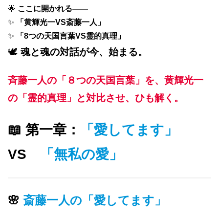
🌟
ここに開かれる――
✨
「黄輝光一VS斎藤一人」
✨
「8つの天国言葉VS霊的真理」
🕊
魂と魂の対話が今、始まる。
斉藤一人の「８つの天国言葉」を、黄輝光一
の「霊的真理」と対比させ、ひも解く。
📖 第一章：
「愛してます」
VS
「無私の愛」
🌸
斎藤一人の「愛してます」