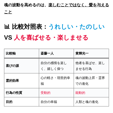
魂の波動を高めるのは、
楽しむことではなく、愛を与える
こと
📊 比較対照表：
うれしい・たのしい
VS
人を喜ばせる・楽しませる
比較軸
斎藤一人
黄輝光一
自分の感情を楽し
他者を喜ばせ、楽し
喜びの源
く、嬉しく保つ
ませる行為
心の軽さ・現世的幸
魂の波動上昇・霊界
霊的効果
福
での進化
行為の性質
受動的
能動的
目的
自分の幸福
人類と魂の進化