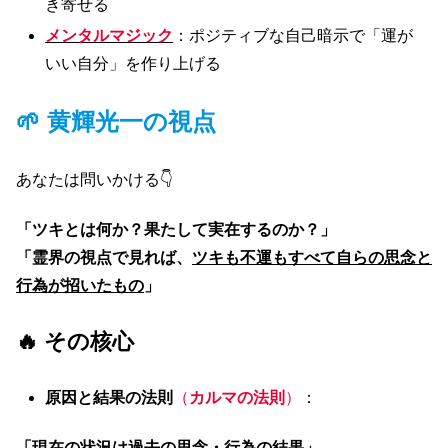
き寄せる
メンタルマジック
：ポジティブな自己暗示で「運が
いい自分」を作り上げる
🌱 黄輝光一の視点
あなたは問いかける👇
「ツキとは何か？果たして実在するのか？」
「霊界の視点で見れば、
ツキも不運もすべて自らの思念と
行為が招いたもの
」
🔥 その核心
原因と結果の法則
（
カルマの法則
）
：
「現在の状況は過去の思念・行為の結果」