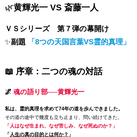
🌿
黄輝光一 VS 斎藤一人
ＶＳ
シリーズ 第７弾の幕開け
✨
副題
「8つの天国言葉VS霊的真理」
📖 序章：二つの魂の対話
🌌
魂の語り部──黄輝光一
私は、霊的真理を求めて74年の道を歩んできました。
その道の途中で幾度も立ち止まり、問い続けてきた。
「人はなぜ生まれ、なぜ苦しみ、なぜ死ぬのか？」
「
人生の真の目的とは何か？
」