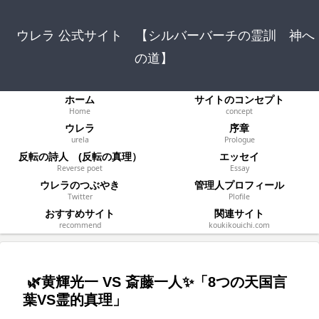
ウレラ 公式サイト 【シルバーバーチの霊訓 神へ
の道】
ホーム
サイトのコンセプト
Home
concept
ウレラ
序章
urela
Prologue
反転の詩人 (反転の真理）
エッセイ
Reverse poet
Essay
ウレラのつぶやき
管理人プロフィール
Twitter
Plofile
おすすめサイト
関連サイト
recommend
koukikouichi.com
🌿黄輝光一 VS 斎藤一人✨「8つの天国言
葉VS霊的真理」