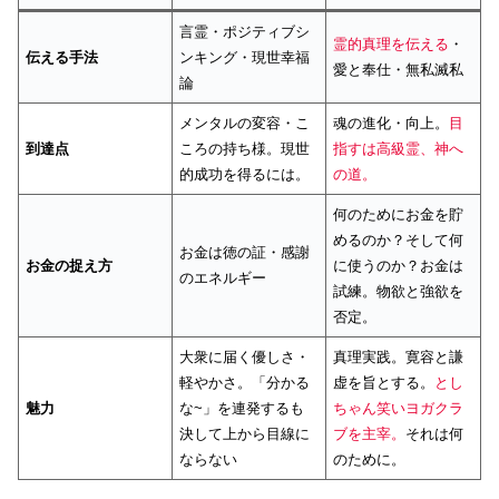
言霊・ポジティブシ
霊的真理を伝える
・
伝える手法
ンキング・現世幸福
愛と奉仕・無私滅私
論
メンタルの変容・こ
魂の進化・向上。
目
到達点
ころの持ち様。現世
指すは高級霊、神へ
的成功を得るには。
の道。
何のためにお金を貯
めるのか？そして何
お金は徳の証・感謝
お金の捉え方
に使うのか？お金は
のエネルギー
試練。物欲と強欲を
否定。
大衆に届く優しさ・
真理実践。寛容と謙
軽やかさ。「分かる
虚を旨とする。
とし
魅力
な~」を連発するも
ちゃん笑いヨガクラ
決して上から目線に
ブを主宰。
それは何
ならない
のために。