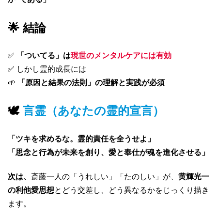
🌟 結論
✅
「ついてる」は
現世のメンタルケアには有効
✅ しかし霊的成長には
🌱
「原因と結果の法則」の理解と実践が必須
🕊
言霊（あなたの霊的宣言）
「ツキを求めるな。霊的責任を全うせよ」
「思念と行為が未来を創り、愛と奉仕が魂を進化させる」
次は、
斎藤一人の「うれしい」「たのしい」が、
黄輝光一
の利他愛思想
とどう交差し、どう異なるかをじっくり描き
ます。