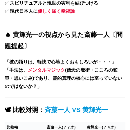
✅
スピリチュアルと現世の実利を結びつける
✅
現代日本人に
優しく届く幸福論
🔥 黄輝光一の視点から見た斎藤一人〔問
題提起〕
「彼の語りは、軽快で心地よくおもしろいが・・・」
「手法は、
メンタルマジック
(信念の魔術・こころの変
容・思いこみ)であり、霊的真理の核心には至っていない
のではないか？」
🕊 比較対照：
斉藤一人 VS 黄輝光一
比較軸
斎藤一人(７７才)
黄輝光一(７４才)