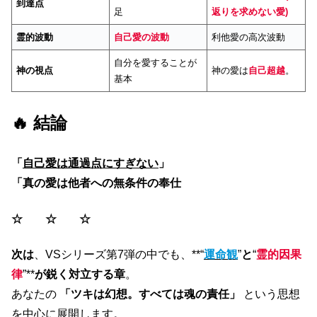
到達点
足
返りを求めない愛)
霊的波動
自己愛の波動
利他愛の高次波動
自分を愛することが
神の視点
神の愛は
自己超越
。
基本
🔥 結論
「
自己愛は通過点にすぎない
」
「真の愛は他者への無条件の奉仕
☆
☆ ☆
次は
、VSシリーズ第7弾の中でも、**“
運命観
”
と
“
霊的因果
律
”**
が鋭く対立する章
。
あなたの
「ツキは幻想。すべては魂の責任」
という思想
を中心に展開します。