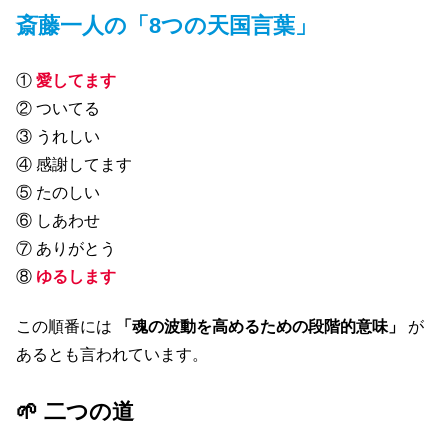
斎藤一人の「8つの天国言葉」
①
愛してます
② ついてる
③ うれしい
④ 感謝してます
⑤ たのしい
⑥ しあわせ
⑦ ありがとう
⑧
ゆるします
この順番には
「魂の波動を高めるための段階的意味」
が
あるとも言われています。
🌱 二つの道