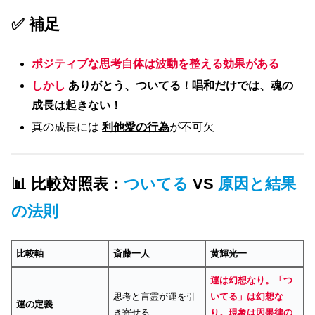
✅ 補足
ポジティブな思考自体は波動を整える効果がある
しかし
ありがとう、ついてる！唱和だけでは、魂の
成長は起きない！
真の成長には
利他愛の行為
が不可欠
📊 比較対照表：
ついてる
VS
原因と結果
の法則
比較軸
斎藤一人
黄輝光一
運は幻想なり。「つ
思考と言霊が運を引
いてる」は幻想な
運の定義
き寄せる
り。現象は因果律の