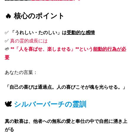
🔥 核心のポイント
✅
「うれしい・たのしい」は
受動的な感情
✅
真の霊的成長には
🌱
**「人を喜ばせ、楽しませる」**という
能動的行為が必
要
あなたの言葉：
「自己の喜びは通過点。人の喜びこそが魂を光らせる。」
🕊
シルバーバーチの霊訓
真の歓喜は、他者への無私の愛と奉仕の中で自然に湧き上
がる