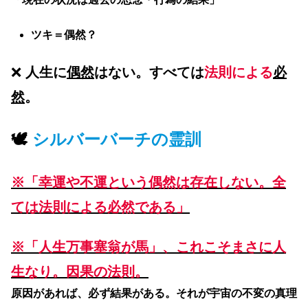
ツキ＝偶然？
❌
人生に
偶然
はない。すべては
法則による
必
然
。
🕊
シルバーバーチの霊訓
※「幸運や不運という偶然は存在しない。全
ては法則による必然である」
※「人生万事塞翁が馬」、これこそまさに人
生なり。因果の法則。
原因があれば、必ず結果がある。それが宇宙の不変の真理