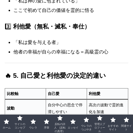
「私は神の愛に包まれている」
ここで初めて自己の価値を霊的に悟る
3️⃣
利他愛（無私・滅私・奉仕）
「私は愛を与える者」
他者の幸福が自らの幸福になる＝高級霊の心
🔥 5. 自己愛と利他愛の決定的違い
比較軸
自己愛
利他愛
自分中心の思念で停
高次の波動で霊的進
波動
滞しやすい
化を加速
受動的（自分を満た
能動的（他者を満た
サイトの
反転の詩
管理人プ
動き
ウレラの
おすすめ
関連サイ
ホーム
コンセプ
ウレラ
序章
人 (反転
エッセイ
ロフィー
す）
す）
つぶやき
サイト
ト
ト
の真理）
ル