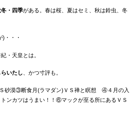
秋冬・四季
がある。春は桜、夏はセミ、秋は鈴虫、冬
が)・・・
書紀・天皇とは。
もらいたし
、かつ寸評も。
Ｓ砂漠③断食月(ラマダン)ＶＳ禅と瞑想 ④４月の入
Ｓトンカツはうまい！！⑥マックが至る所にあるＶＳ