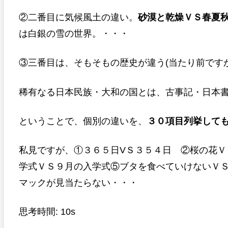
②二番目に気候風土の違い。
砂漠と乾燥ＶＳ春夏
は白銀の雪の世界。・・・
③三番目は、そもそもの歴史が違う(当たり前です
稀有なる日本民族・大和の国とは、古事記・日本
ということで、個別の違いを、
３０項目列挙して
私見ですが、①３６５日VＳ３５４日 ②桜の花Ｖ
学式ＶＳ９月の入学式⑤ブタを食べていけないＶ
マックが見当たらない・・・
思考時間: 10s