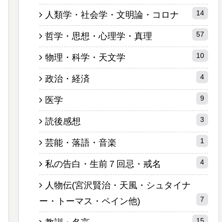
14
人類学・社会学・文明論・コロナ
57
哲学・思想・心理学・真理
10
物理・科学・天文学
4
政治・経済
9
医学
3
読後感想
1
芸能・落語・音楽
4
私の告白・生前７回忌・戒名
人物伝(宮沢賢治・天風・シュタイナ
7
ー・トーマス・ペイン他)
15