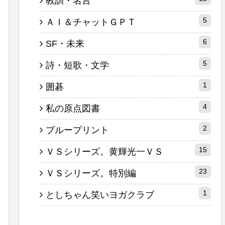
教訓・名言
5
ＡＩ＆チャットＧＰＴ
6
SF・未来
5
詩・短歌・文学
1
囲碁
4
私の原点図書
2
ブループリント
15
ＶＳシリーズ。黄輝光一ＶＳ
23
ＶＳシリーズ。特別編
1
としちゃん笑いヨガクラブ