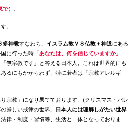
東で
）、
ます。
Ｓ多神教
すなわち、
イスラム教ＶＳ仏教＋神道
にある
外国に行った時
「あなたは、何を信じていますか」
と「無宗教です」と答える日本人。これは世界的にも
んあるにもかからわず、特に若者は「宗教アレルギ
り宗教」になり果てております。(クリスマス・バレ
嘆の厳しい戒律の世界。
日本人には理解しがたい世界
、法律・制度・習慣等、生活と一体となっておりま