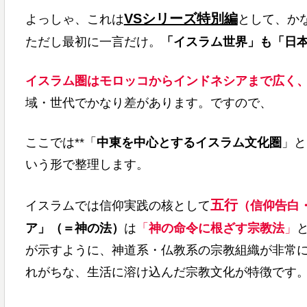
VSシリーズ特別編
よっしゃ、これは
として、か
ただし最初に一言だけ。
「イスラム世界」も「日
イスラム圏はモロッコからインドネシアまで広く
域・世代でかなり差があります。ですので、
ここでは**「
中東を中心とするイスラム文化圏
」と
いう形で整理します。
五行
イスラムでは信仰実践の核として
（信仰告白
ア」（＝神の法）
は
「
神の命令に根ざす宗教法
」
が示すように、神道系・仏教系の宗教組織が非常
れがちな、生活に溶け込んだ宗教文化が特徴です