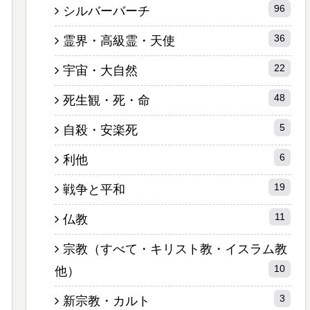
96
シルバーバーチ
36
霊界・高級霊・天使
22
宇宙・大自然
48
死生観・死・命
5
自殺・安楽死
6
利他
19
戦争と平和
11
仏教
宗教（すべて・キリスト教・イスラム教
10
他）
3
新宗教・カルト