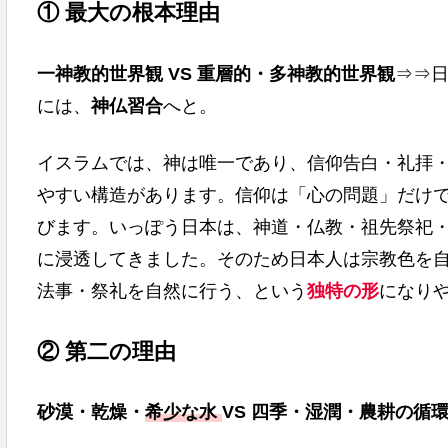
① 最大の根本理由
一神教的世界観 VS 重層的・多神教的世界観
⇒⇒日
には、
神仏習合
へと。
イスラムでは、神は唯一であり、信仰告白・礼拝
やすい構造があります。信仰は「心の問題」だけ
びます。いっぽう日本は、神道・仏教・祖先祭祀
に浸透してきました。そのため日本人は宗教色を
法事・祭礼を自然に行う、という
独特の形
になり
② 第二の理由
砂漠・乾燥・
希少な水
VS 四季・湿潤・農耕の循