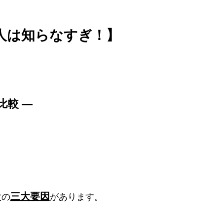
人は知らなすぎ！】
比較 ―
三大要因
次の
があります。