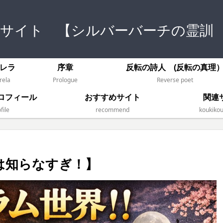
式サイト 【シルバーバーチの霊訓
レラ
序章
反転の詩人 (反転の真理
rela
Prologue
Reverse poet
ロフィール
おすすめサイト
関連
file
recommend
koukikou
は知らなすぎ！】