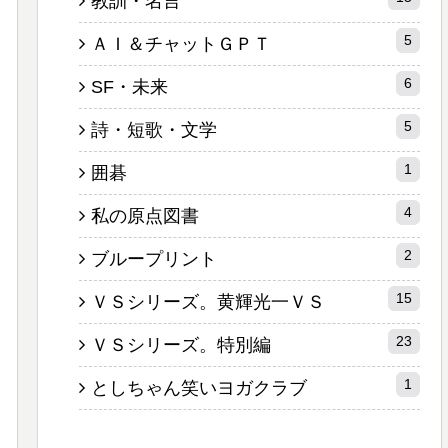
教訓・名言
5
ＡＩ＆チャットＧＰＴ
6
SF・未来
5
詩・短歌・文学
1
囲碁
4
私の原点図書
2
ブループリント
15
ＶＳシリーズ。黄輝光一ＶＳ
23
ＶＳシリーズ。特別編
1
としちゃん笑いヨガクラブ