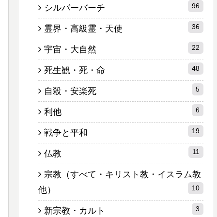
96
シルバーバーチ
36
霊界・高級霊・天使
22
宇宙・大自然
48
死生観・死・命
5
自殺・安楽死
6
利他
19
戦争と平和
11
仏教
宗教（すべて・キリスト教・イスラム教
10
他）
3
新宗教・カルト