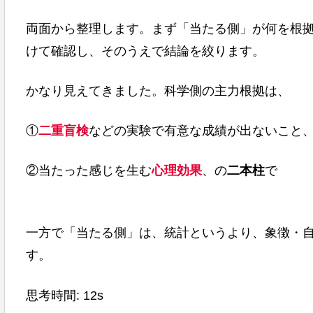
両面から整理します。まず「当たる側」が何を根
けて確認し、そのうえで結論を絞ります。
かなり見えてきました。科学側の主力根拠は、
①
二重盲検
などの実験で有意な成績が出ないこと
②当たった感じを生む
心理効果
、の
二本柱
で
一方で「当たる側」は、統計というより、象徴・
す。
思考時間: 12s