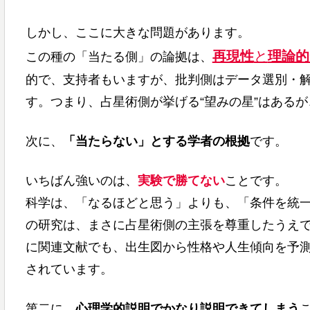
しかし、ここに大きな問題があります。
再現性
と
理論的
この種の「当たる側」の論拠は、
的で、支持者もいますが、批判側はデータ選別・
す。つまり、占星術側が挙げる“望みの星”はあるが
次に、
「当たらない」とする学者の根拠
です。
いちばん強いのは、
実験で勝てない
ことです。
科学は、「なるほどと思う」よりも、「条件を統
の研究は、まさに占星術側の主張を尊重したうえ
に関連文献でも、出生図から性格や人生傾向を予
されています。
第二に、
心理学的説明でかなり説明できてしまう