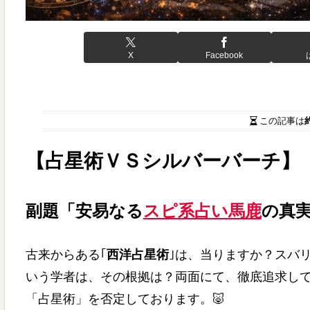
X
Facebook
この記事は
【占星術ＶＳシルバーバーチ】
副題「安易なる
スピ系占い馬鹿
の真
古来からある｢
西洋占星術
｣は、当りますか？スバリ
いう学者は、その根拠は？両面にて、徹底追求し
「占星術」を否定しております。🐷