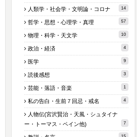
14
人類学・社会学・文明論・コロナ
57
哲学・思想・心理学・真理
10
物理・科学・天文学
4
政治・経済
9
医学
3
読後感想
1
芸能・落語・音楽
4
私の告白・生前７回忌・戒名
人物伝(宮沢賢治・天風・シュタイナ
7
ー・トーマス・ペイン他)
15