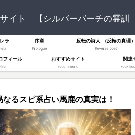
式サイト 【シルバーバーチの霊訓
レラ
序章
反転の詩人 (反転の真理
rela
Prologue
Reverse poet
ロフィール
おすすめサイト
関連
file
recommend
koukikou
易なるスピ系占い馬鹿の真実は！