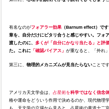
有名なのが
フォアラー効果
（Barnum effe
章を、自分だけにピタリ合うと感じやすい。フォ
渡したのに、
多くが「自分にかなり当たる」と評
た。これに
「確認バイアス」
が重なると、「外れ
第三に、
物理的メカニズムが見当たらない
ことで
アメリカ天文学会は、
占星術を
科学ではなく信念
格や運命をどういう作用で決めるのか、現代物理
も、天文学の立場から見ると、占星術の黄道十二