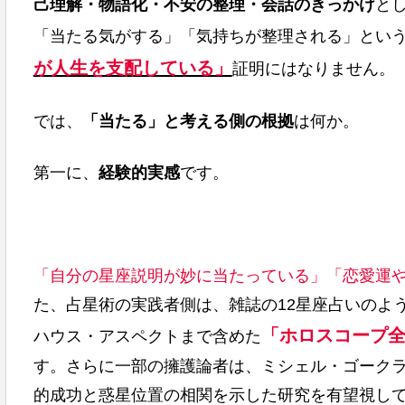
己理解・物語化・不安の整理・会話のきっかけ
と
「当たる気がする」「気持ちが整理される」とい
が人生を支配している」
証明にはなりません。
では、
「当たる」と考える側の根拠
は何か。
第一に、
経験的実感
です。
「自分の星座説明が妙に当たっている」「恋愛運
た、占星術の実践者側は、雑誌の12星座占いのよ
「ホロスコープ
ハウス・アスペクトまで含めた
す。さらに一部の擁護論者は、ミシェル・ゴークランのいわ
的成功と惑星位置の相関を示した研究を有望視し