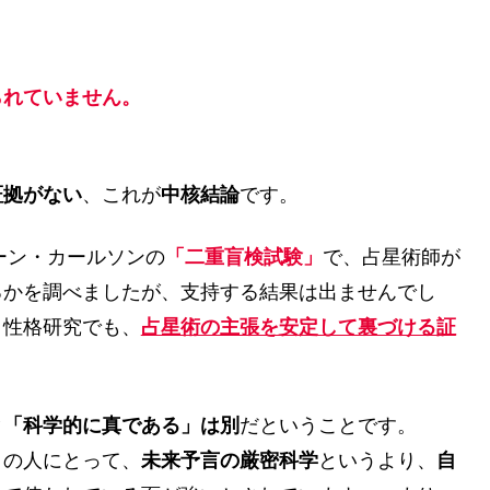
られていません。
証拠がない
、これが
中核結論
です。
ョーン・カールソンの
「二重盲検試験」
で、占星術師が
るかを調べましたが、支持する結果は出ませんでし
・性格研究でも、
占星術の主張を安定して裏づける証
と「科学的に真である」は別
だということです。
くの人にとって、
未来予言の厳密科学
というより、
自