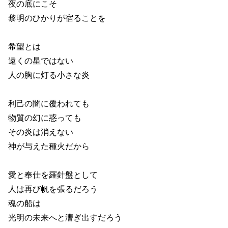
夜の底にこそ
黎明のひかりが宿ることを
希望とは
遠くの星ではない
人の胸に灯る小さな炎
利己の闇に覆われても
物質の幻に惑っても
その炎は消えない
神が与えた種火だから
愛と奉仕を羅針盤として
人は再び帆を張るだろう
魂の船は
光明の未来へと漕ぎ出すだろう