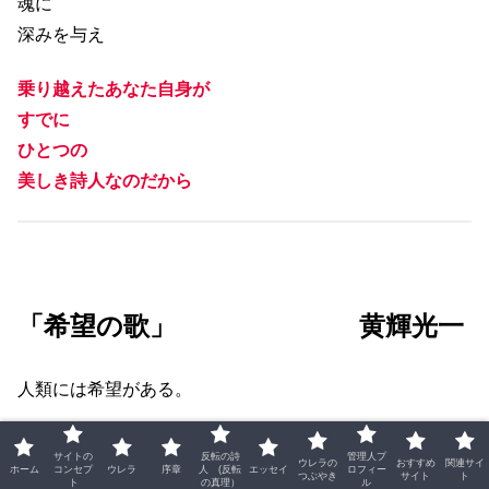
魂に
深みを与え
乗り越えたあなた自身が
すでに
ひとつの
美しき詩人なのだから
「希望の歌」 黄輝光一
人類には希望がある。
人間は
サイトの
反転の詩
管理人プ
ウレラの
おすすめ
関連サイ
ホーム
コンセプ
ウレラ
序章
人 (反転
エッセイ
ロフィー
学び、
つぶやき
サイト
ト
ト
の真理）
ル