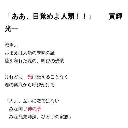
「ああ、目覚めよ人類！！」 黄輝
光一
戦争よ――
おまえは人類の未熟の証
愛を忘れた魂の、叫びの残骸
けれども、
光
は絶えることなく
魂の奥底から呼びかける
「人よ、互いに敵ではない
みな同じ
神の子
みな兄弟姉妹、ひとつの家族」