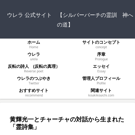
ウレラ 公式サイト 【シルバーバーチの霊訓 神へ
の道】
ホーム
サイトのコンセプト
Home
concept
ウレラ
序章
urela
Prologue
反転の詩人 (反転の真理）
エッセイ
Reverse poet
Essay
ウレラのつぶやき
管理人プロフィール
Twitter
Plofile
おすすめサイト
関連サイト
recommend
koukikouichi.com
黄輝光一とチャーチャの対話から生まれた
「霊詩集」