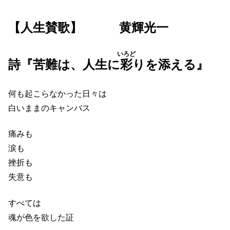
【人生賛歌】 黄輝光一
いろど
詩『苦難は、人生に
彩
りを添える』
何も起こらなかった日々は
白いままのキャンバス
痛みも
涙も
挫折も
失意も
すべては
魂が色を欲した証