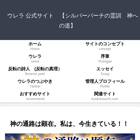
ウレラ 公式サイト 【シルバーバーチの霊訓 神へ
の道】
ホーム
サイトのコンセプト
Home
concept
ウレラ
序章
urela
Prologue
反転の詩人 (反転の真理）
エッセイ
Reverse poet
Essay
ウレラのつぶやき
管理人プロフィール
Twitter
Plofile
おすすめサイト
関連サイト
recommend
koukikouichi.com
神の通路は顕在。私は、今生きている！！