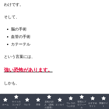
わけです。
そして、
脳の手術
血管の手術
カテーテル
という言葉には、
強い恐怖があります。
しかも、
脳の手術には実際に相当なるリスクがある
サイトの
反転の詩
管理人プ
ウレラの
おすすめ
関連サイ
ホーム
コンセプ
ウレラ
序章
人 (反転
エッセイ
ロフィー
つぶやき
サイト
ト
ト
の真理）
ル