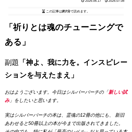
2026.06.17
2026.07.08
この記事は
約7分
で読めます。
「祈りとは魂のチューニングで
ある」
副題
「神よ、我に力を。インスピレー
ションを与えたまえ」
おはようございます。今日はシルバーバーチの「
新しい試
み
」をしたいと思います。
実はシルバーバーチの本は、霊魂の12冊の他にも、 新旧
あわせると50冊以上の本が今まで出版されてきました。
その中でも、特に私が「最高のレベル」だと思っている本