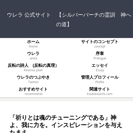
ウレラ 公式サイト 【シルバーバーチの霊訓 神へ
の道】
ホーム
サイトのコンセプト
Home
concept
ウレラ
序章
urela
Prologue
反転の詩人 (反転の真理）
エッセイ
Reverse poet
Essay
ウレラのつぶやき
管理人プロフィール
Twitter
Plofile
おすすめサイト
関連サイト
recommend
koukikouichi.com
「祈りとは魂のチューニングである」神
よ、我に力を。インスピレーションを与え
たまえ