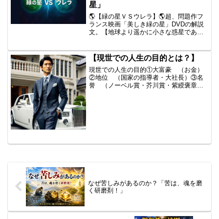
星」
🌎【緑の星ＶＳウレラ】🌎超、問題作フ
ランス映画「美しき緑の星」DVDの解説
文。【地球より遥かに小さな惑星である
美しき緑の星は、豊かな自然に恵まれ、
人々は自給自足で助け合う循環社会を形
成している。大都市も身分制度もないユ
【現世での人生の目的とは？】
ートピアの美しき緑の星...
現世での人生の目的①大富豪 （お金）
②地位 （国家の指導者・大社長）③名
誉 （ノーベル賞・芥川賞・紫綬褒章
等）④人生の勝利者 （金メダル・宝く
じで10億円）このような偉大なる功績
は、あの世には持って行けな
い。 VSあの世...
なぜ苦しみがあるのか？「苦は、魂を磨
く研磨剤！」