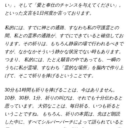
い」。そして「愛と奉仕のチャンスを与えてください」。
といった文言を1日何度か言っております。
私的には、すでに神との通路、すなわち私の守護霊との
間。私との霊界の通路が、すでにできていると確信してお
ります。その祈りは、もちろん静寂の場で行われるべきで
すが、なかなかそういう静かな状況でない時もあります。
つまり、 私的には、たとえ騒音の中であっても、一瞬の
うちに私が霊場、すなわち「霊的な場所」を脳内で作り上
げて、そこで祈りを捧げるということです。
30分も1時間も祈りを捧げることは、今はありません。
10秒、30秒、1分、祈りの叫びは、それでも十分伝わると
思っています。 大切なことは、毎日祈る、いつも祈ると
いうことですね。 もちろん、祈りの本質は、先ほど朗読
した中に、すべてシルバーバーチによって語られていると