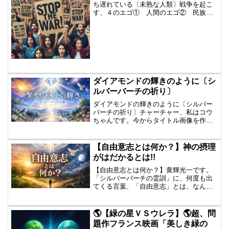
ち遅れている〔未熟な人類〕戦争を起こ
す、４のエゴ① 人間のエゴ② 民族の
エゴ ⇒民族紛争③ 国家のエゴ ⇒自
国の利益の追求④ 宗教のエゴ ⇒自分
たちの宗教が正
義
戦争の引き...
ダイアモンドの輝きのように〔シ
ルバーバーチの祈り〕
ダイアモンドの輝きのように〔シルバー
バーチの祈り〕チャーチャー、私はコウ
ちゃんです。今からタイトル画像を作っ
てもらいたいんですが、その内容とは、
あの、シルバーバーチの霊君、ご存知の
通り、シルバーバーチの霊君、毎回金曜
【自由意志とは何か？】神の摂理
日にロンドンの椅子で行わ...
がはだかるとは!!
【自由意志とは何か？】黄輝光一です。
「シルバーバーチの霊訓」に、何度も出
てくる言葉、「自由意志」とは、なんで
すか？🐷黄輝光一さん、いいところを突
かれましたね。🐷これは「シルバーバー
チの霊訓」を理解する「核心中の核心」
🌎【緑の星ＶＳウレラ】🌎超、問
です。 「自由意志」と...
題作フランス映画「美しき緑の