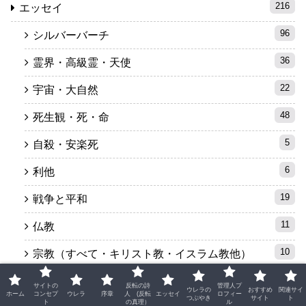
216
エッセイ
96
シルバーバーチ
36
霊界・高級霊・天使
22
宇宙・大自然
48
死生観・死・命
5
自殺・安楽死
6
利他
19
戦争と平和
11
仏教
10
宗教（すべて・キリスト教・イスラム教他）
3
新宗教・カルト
サイトの
反転の詩
管理人プ
ウレラの
おすすめ
関連サイ
ホーム
コンセプ
ウレラ
序章
人 (反転
エッセイ
ロフィー
つぶやき
サイト
ト
ト
の真理）
ル