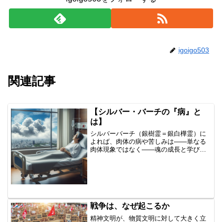
igoigo503
関連記事
【シルバー・バーチの『病』と
は】
シルバーバーチ（銀樹霊＝銀白樺霊）に
よれば、肉体の病や苦しみは――単なる
肉体現象ではなく――魂の成長と学びを
促す〈霊的な課題〉です。一方、現世的
な病の概念は、「できるが限り、病気に
なりたくない」「病気は、早く治した
い」「この世界から、病気と...
戦争は、なぜ起こるか
精神文明が、物質文明に対して大きく立