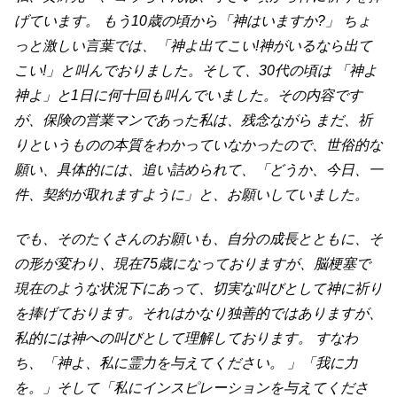
げています。 もう10歳の頃から「神はいますか?」 ちょ
っと激しい言葉では、「神よ出てこい!神がいるなら出て
こい!」と叫んでおりました。そして、30代の頃は 「神よ
神よ」と1日に何十回も叫んでいました。その内容です
が、保険の営業マンであった私は、残念ながら まだ、祈
りというものの本質をわかっていなかったので、世俗的な
願い、具体的には、追い詰められて、「どうか、今日、一
件、契約が取れますように」と、お願いしていました。
でも、そのたくさんのお願いも、自分の成長とともに、そ
の形が変わり、現在75歳になっておりますが、脳梗塞で
現在のような状況下にあって、切実な叫びとして神に祈り
を捧げております。それはかなり独善的ではありますが、
私的には神への叫びとして理解しております。 すなわ
ち、「神よ、私に霊力を与えてください。 」「我に力
を。」そして「私にインスピレーションを与えてくださ